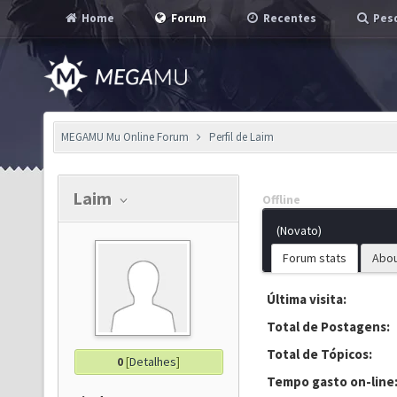
Home
Forum
Recentes
Pesq
MEGAMU Mu Online Forum
Perfil de Laim
Laim
Offline
(Novato)
Forum stats
Abo
Última visita:
Total de Postagens:
Total de Tópicos:
0
[
Detalhes
]
Tempo gasto on-line