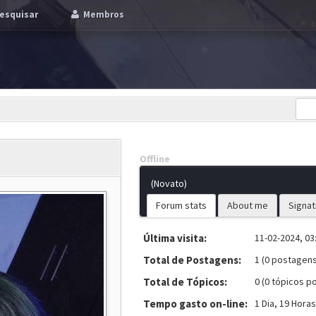
esquisar
Membros
Offline
(Novato)
Forum stats
About me
Signat
Última visita:
11-02-2024, 03
Total de Postagens:
1 (0 postagens
Total de Tópicos:
0 (0 tópicos po
Tempo gasto on-line:
1 Dia, 19 Hora