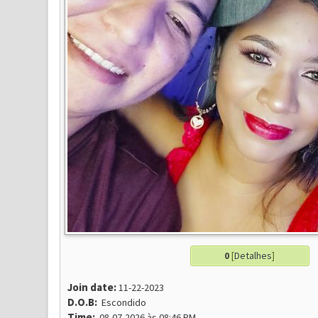
0
[
Detalhes
]
Join date:
11-22-2023
D.O.B:
Escondido
Time:
08-07-2026 às 08:46 PM