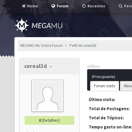
Home
Forum
Recentes
Pesq
MEGAMU Mu Online Forum
Perfil de cereal3d
cereal3d
Offline
(Principiante)
Forum stats
Abo
Última visita:
Total de Postagens:
Total de Tópicos:
0
[
Detalhes
]
Tempo gasto on-line