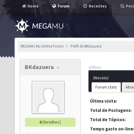
Home
Forum
Recentes
Pesq
MEGAMU Mu Online Forum
Perfil de BKdazuera
BKdazuera
Offline
(Novato)
Forum stats
Abo
Última visita:
Total de Postagens:
Total de Tópicos:
0
[
Detalhes
]
Tempo gasto on-line