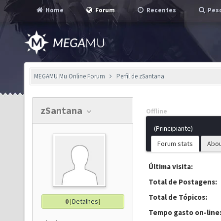
Home
Forum
Recentes
Pesq
MEGAMU Mu Online Forum
Perfil de zSantana
zSantana
Offline
(Principiante)
Forum stats
Abo
Última visita:
Total de Postagens:
Total de Tópicos:
0
[
Detalhes
]
Tempo gasto on-line