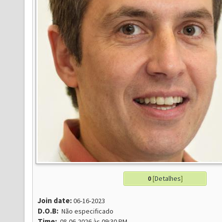
0
[
Detalhes
]
Join date:
06-16-2023
D.O.B:
Não especificado
Time:
08-06-2026 às 09:30 PM