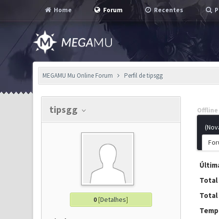
Home
Forum
Recentes
P
MEGAMU Mu Online Forum
Perfil de tipsgg
tipsgg
Offline
(Nov
For
Última
Total
Total
0
[
Detalhes
]
Tempo