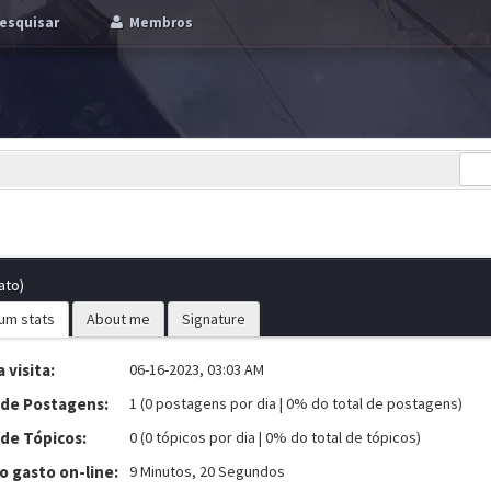
esquisar
Membros
ato)
um stats
About me
Signature
 visita:
06-16-2023, 03:03 AM
 de Postagens:
1 (0 postagens por dia | 0% do total de postagens)
 de Tópicos:
0 (0 tópicos por dia | 0% do total de tópicos)
 gasto on-line:
9 Minutos, 20 Segundos