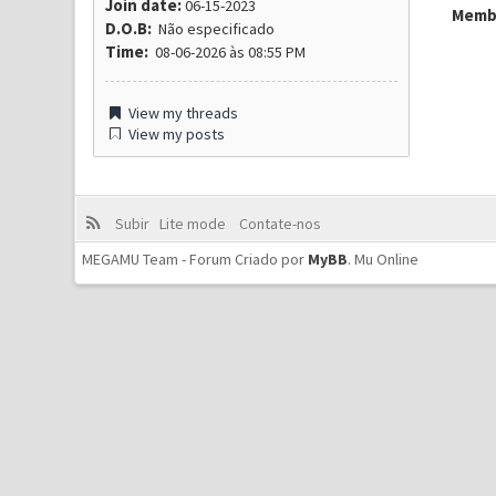
Join date:
06-15-2023
Membr
D.O.B:
Não especificado
Time:
08-06-2026 às 08:55 PM
View my threads
View my posts
Subir
Lite mode
Contate-nos
MEGAMU Team - Forum Criado por
MyBB
.
Mu Online