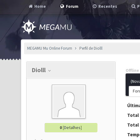
Home
Forum
Recentes
P
MEGAMU Mu Online Forum
Perfil de Diolll
Diolll
Offline
(Nov
For
Última
Total
Total
0
[
Detalhes
]
Tempo