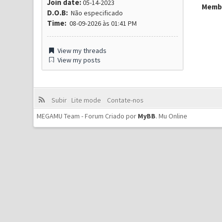
Join date:
05-14-2023
Membr
D.O.B:
Não especificado
Time:
08-09-2026 às 01:41 PM
View my threads
View my posts
Subir
Lite mode
Contate-nos
MEGAMU Team - Forum Criado por
MyBB
.
Mu Online