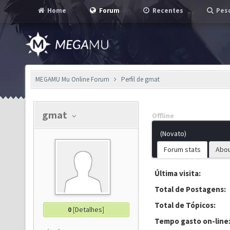
Home
Forum
Recentes
Pesq
MEGAMU Mu Online Forum
Perfil de gmat
gmat
Offline
(Novato)
Forum stats
Abo
Última visita:
Total de Postagens:
Total de Tópicos:
0
[
Detalhes
]
Tempo gasto on-line