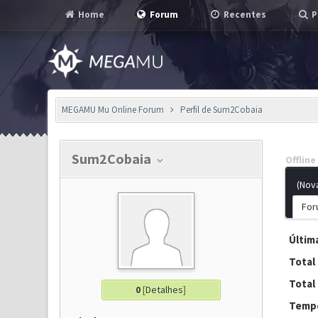
Home
Forum
Recentes
P
MEGAMU Mu Online Forum
Perfil de Sum2Cobaia
Sum2Cobaia
Offline
(Nov
For
Última
Total
Total
0
[
Detalhes
]
Tempo