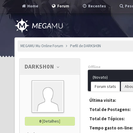
Home
Forum
Recentes
Pesq
MEGAMU Mu Online Forum
Perfil de DARKSH0N
DARKSH0N
Offline
(Novato)
Forum stats
Abo
Última visita:
Total de Postagens:
Total de Tópicos:
0
[
Detalhes
]
Tempo gasto on-line