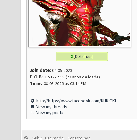
2
[
Detalhes
]
Join date:
04-05-2023
D.O.B:
12-17-1998 (27 anos de idade)
Time:
08-08-2026 às 03:14 PM
http://https://www.facebook.com/NHD.OKI
View my threads
View my posts
Subir
Lite mode
Contate-nos