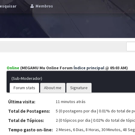
esquisar
Membros
Online
(MEGAMU Mu Online Forum
Índice principal
@ 05:03 AM)
(Sub-Moderador)
Forum stats
About me
Signature
Última visita:
11 minutos atrás
Total de Postagens:
5 (0 postagens por dia | 0.01% do total de 
Total de Tópicos:
2 (0 tópicos por dia | 0.02% do total de tópi
Tempo gasto on-line:
2 Meses, 6 Dias, 8 Horas, 30 Minutos, 48 Se