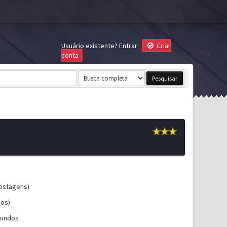
Usuário existente?
Entrar
Criar
conta
postagens)
cos)
gundos