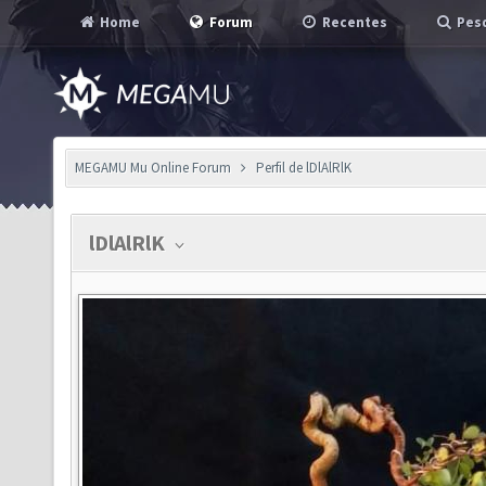
Home
Forum
Recentes
Pesq
MEGAMU Mu Online Forum
Perfil de lDlAlRlK
lDlAlRlK