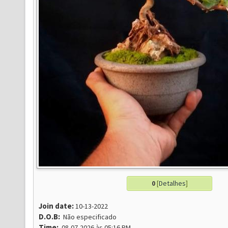
0
[
Detalhes
]
Join date:
10-13-2022
D.O.B:
Não especificado
Time:
08-07-2026 às 05:16 PM