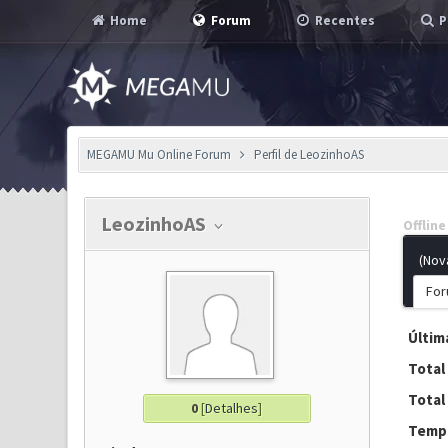
Home
Forum
Recentes
P
MEGAMU Mu Online Forum
Perfil de LeozinhoAS
LeozinhoAS
Offline
(Nov
For
Última
Total
Total
0
[
Detalhes
]
Tempo