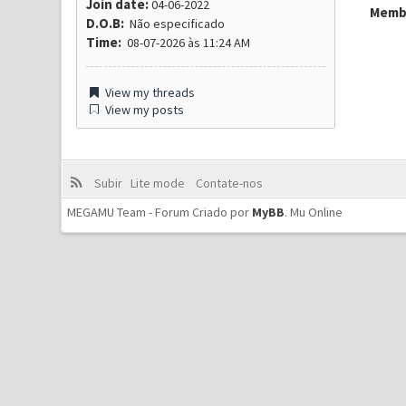
Join date:
04-06-2022
Membr
D.O.B:
Não especificado
Time:
08-07-2026 às 11:24 AM
View my threads
View my posts
Subir
Lite mode
Contate-nos
MEGAMU Team - Forum Criado por
MyBB
.
Mu Online