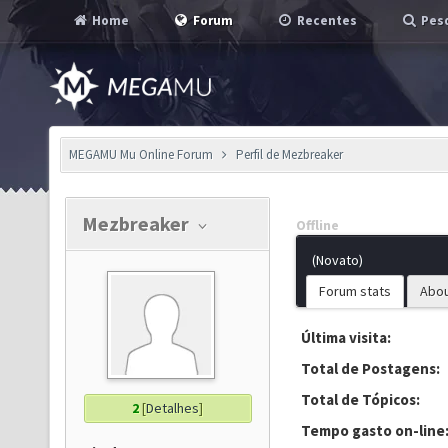
Home
Forum
Recentes
Pesq
MEGAMU Mu Online Forum
Perfil de Mezbreaker
Mezbreaker
Offline
(Novato)
Forum stats
Abo
Última visita:
Total de Postagens:
Total de Tópicos:
2
[
Detalhes
]
Tempo gasto on-line