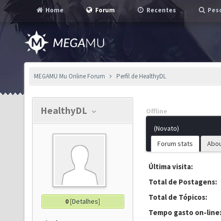
Home
Forum
Recentes
Pesq
MEGAMU Mu Online Forum
Perfil de HealthyDL
HealthyDL
Offline
(Novato)
Forum stats
Abo
Última visita:
Total de Postagens:
Total de Tópicos:
0
[
Detalhes
]
Tempo gasto on-line