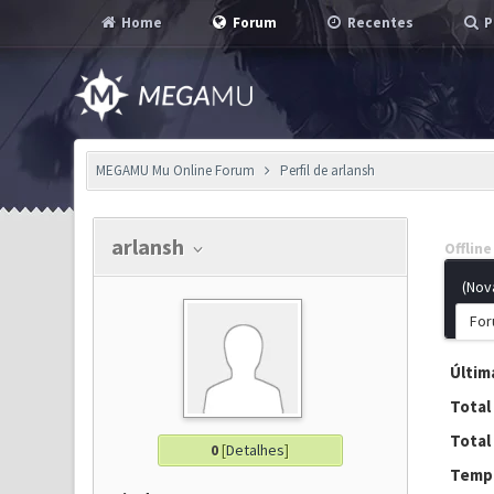
Home
Forum
Recentes
P
MEGAMU Mu Online Forum
Perfil de arlansh
arlansh
Offline
(Nov
For
Última
Total
Total
0
[
Detalhes
]
Tempo