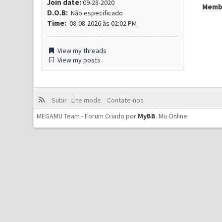
Join date:
09-28-2020
Membr
D.O.B:
Não especificado
Time:
08-08-2026 às 02:02 PM
View my threads
View my posts
Subir
Lite mode
Contate-nos
MEGAMU Team - Forum Criado por
MyBB
.
Mu Online