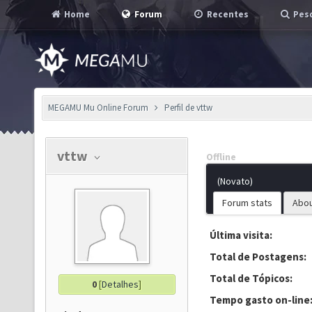
Home
Forum
Recentes
Pesq
MEGAMU Mu Online Forum
Perfil de vttw
vttw
Offline
(Novato)
Forum stats
Abo
Última visita:
Total de Postagens:
Total de Tópicos:
0
[
Detalhes
]
Tempo gasto on-line