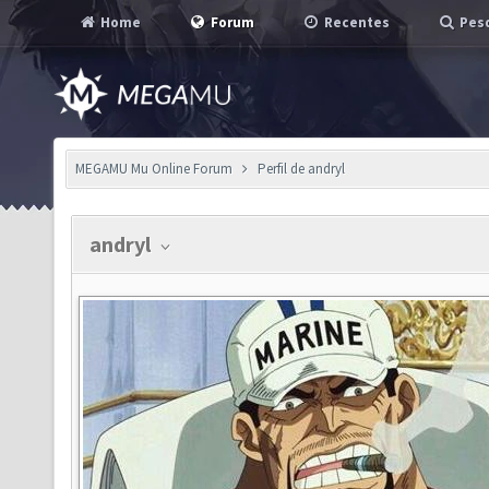
Home
Forum
Recentes
Pesq
MEGAMU Mu Online Forum
Perfil de andryl
andryl