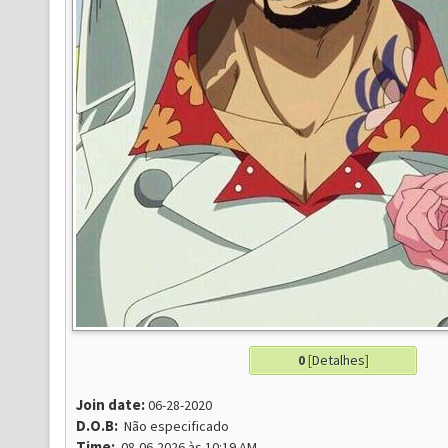
0
[
Detalhes
]
Join date:
06-28-2020
D.O.B:
Não especificado
Time:
08-06-2026 às 10:19 AM