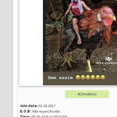
0
[
Detalhes
]
Join date:
02-28-2017
D.O.B:
Não especificado
Time:
08-08-2026 às 06:02 PM