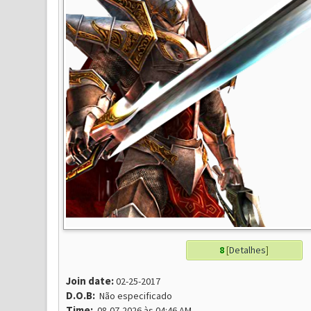
8
[
Detalhes
]
Join date:
02-25-2017
D.O.B:
Não especificado
Time:
08-07-2026 às 04:46 AM