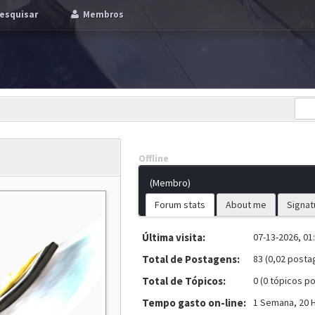
esquisar
Membros
Offline
(Membro)
Forum stats
About me
Signat
Última visita:
07-13-2026, 01
Total de Postagens:
83 (0,02 posta
Total de Tópicos:
0 (0 tópicos po
Tempo gasto on-line:
1 Semana, 20 