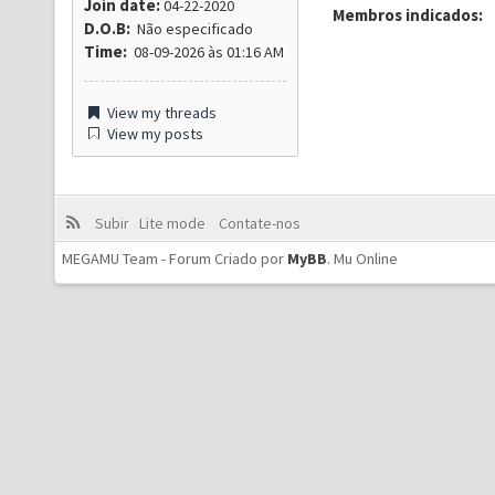
Join date:
04-22-2020
Membros indicados:
D.O.B:
Não especificado
Time:
08-09-2026 às 01:16 AM
View my threads
View my posts
Subir
Lite mode
Contate-nos
MEGAMU Team - Forum Criado por
MyBB
.
Mu Online