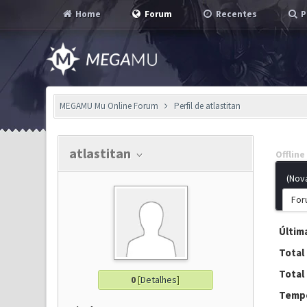
Home
Forum
Recentes
P
MEGAMU Mu Online Forum
Perfil de atlastitan
atlastitan
Offline
(Nov
For
Última
Total
Total
0
[
Detalhes
]
Tempo