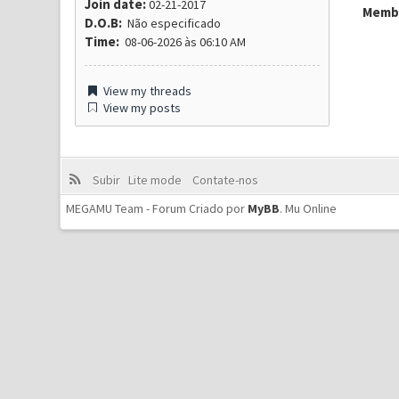
Join date:
02-21-2017
Membr
D.O.B:
Não especificado
Time:
08-06-2026 às 06:10 AM
View my threads
View my posts
Subir
Lite mode
Contate-nos
MEGAMU Team - Forum Criado por
MyBB
.
Mu Online