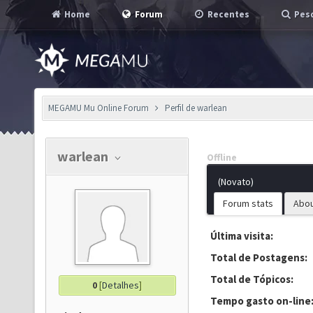
Home
Forum
Recentes
Pesq
MEGAMU Mu Online Forum
Perfil de warlean
warlean
Offline
(Novato)
Forum stats
Abo
Última visita:
Total de Postagens:
Total de Tópicos:
0
[
Detalhes
]
Tempo gasto on-line