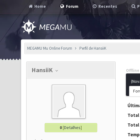
Home
Forum
Recentes
P
MEGAMU Mu Online Forum
Perfil de HansiiK
HansiiK
Offline
(Nov
For
Última
Total
Total
0
[
Detalhes
]
Tempo