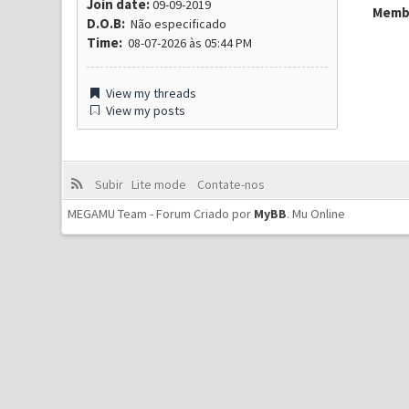
Join date:
09-09-2019
Membr
D.O.B:
Não especificado
Time:
08-07-2026 às 05:44 PM
View my threads
View my posts
Subir
Lite mode
Contate-nos
MEGAMU Team - Forum Criado por
MyBB
.
Mu Online