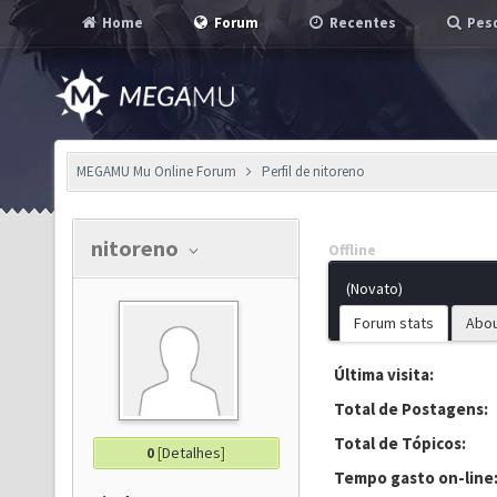
Home
Forum
Recentes
Pesq
MEGAMU Mu Online Forum
Perfil de nitoreno
nitoreno
Offline
(Novato)
Forum stats
Abo
Última visita:
Total de Postagens:
Total de Tópicos:
0
[
Detalhes
]
Tempo gasto on-line