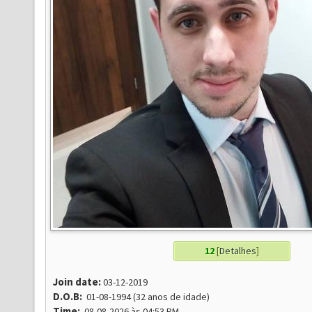
12
[
Detalhes
]
Join date:
03-12-2019
D.O.B:
01-08-1994 (32 anos de idade)
Time:
08-08-2026 às 04:53 PM