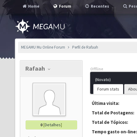
Home
Forum
Recentes
Pesq
MEGAMU Mu Online Forum
Perfil de Rafaah
Rafaah
Offline
(Novato)
Forum stats
Abou
Última visita:
Total de Postagens:
Total de Tópicos:
0
[
Detalhes
]
Tempo gasto on-line: