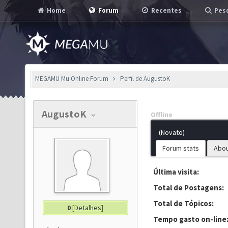
Home
Forum
Recentes
Pesq
MEGAMU Mu Online Forum
Perfil de AugustoK
AugustoK
Offline
(Novato)
Forum stats
Abo
Última visita:
Total de Postagens:
Total de Tópicos:
0
[
Detalhes
]
Tempo gasto on-line