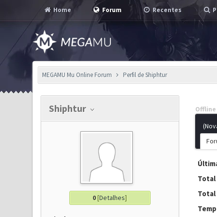
Home
Forum
Recentes
P
MEGAMU Mu Online Forum
Perfil de Shiphtur
Shiphtur
Offline
(Nov
For
Última
Total
Total
0
[
Detalhes
]
Tempo