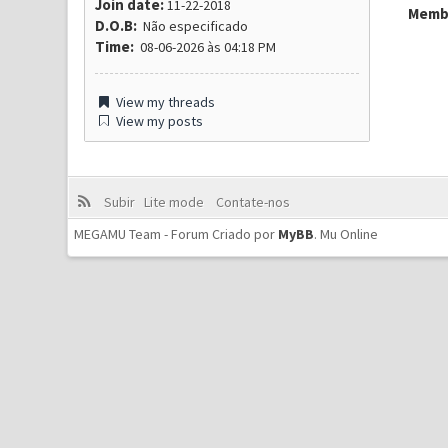
Join date:
11-22-2018
Membr
D.O.B:
Não especificado
Time:
08-06-2026 às 04:18 PM
View my threads
View my posts
Subir
Lite mode
Contate-nos
MEGAMU Team - Forum Criado por
MyBB
.
Mu Online