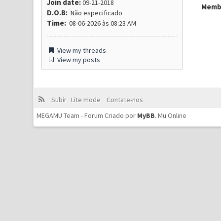
Join date:
09-21-2018
Membr
D.O.B:
Não especificado
Time:
08-06-2026 às 08:23 AM
View my threads
View my posts
Subir
Lite mode
Contate-nos
MEGAMU Team - Forum Criado por
MyBB
.
Mu Online