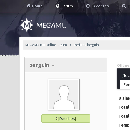
Home
Forum
Recentes
P
MEGAMU Mu Online Forum
Perfil de berguin
berguin
Offline
(Nov
For
Última
Total
Total
0
[
Detalhes
]
Tempo