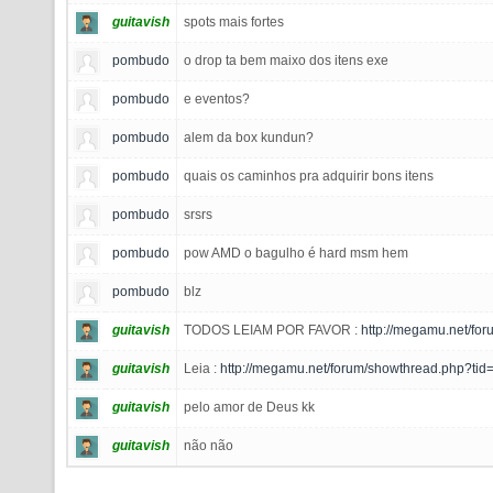
guitavish
spots mais fortes
pombudo
o drop ta bem maixo dos itens exe
pombudo
e eventos?
pombudo
alem da box kundun?
pombudo
quais os caminhos pra adquirir bons itens
pombudo
srsrs
pombudo
pow AMD o bagulho é hard msm hem
pombudo
blz
guitavish
TODOS LEIAM POR FAVOR :
http://megamu.net/fo
guitavish
Leia :
http://megamu.net/forum/showthread.php?tid
guitavish
pelo amor de Deus kk
guitavish
não não