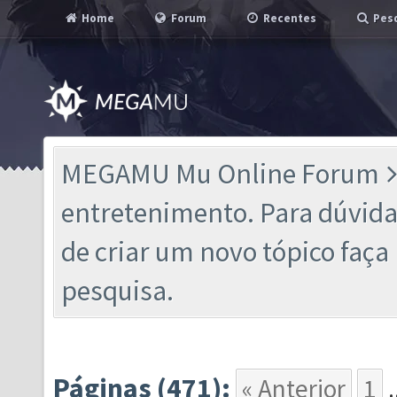
Home
Forum
Recentes
Pesq
MEGAMU Mu Online Forum
entretenimento. Para dúvidas
de criar um novo tópico faç
pesquisa.
Páginas (471):
« Anterior
1
.