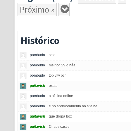
Próximo »
Histórico
pombudo
srsr
pombudo
melhor SV q háa
pombudo
top vlw pcr
guitavish
exato
pombudo
a oficina online
pombudo
e no aprimoramento no site ne
guitavish
que dropa box
guitavish
Chaos castle