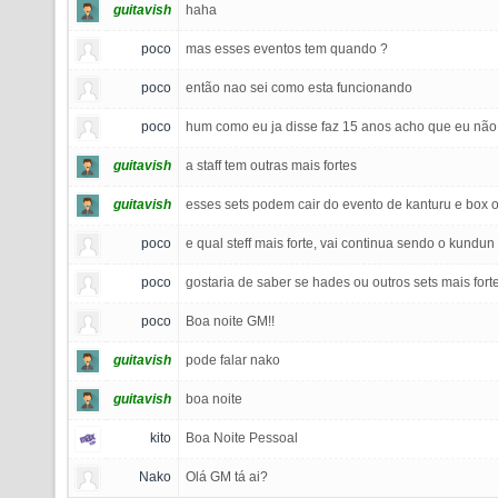
guitavish
haha
poco
mas esses eventos tem quando ?
poco
então nao sei como esta funcionando
poco
hum como eu ja disse faz 15 anos acho que eu nã
guitavish
a staff tem outras mais fortes
guitavish
esses sets podem cair do evento de kanturu e box 
poco
e qual steff mais forte, vai continua sendo o kundun
poco
gostaria de saber se hades ou outros sets mais forte
poco
Boa noite GM!!
guitavish
pode falar nako
guitavish
boa noite
kito
Boa Noite Pessoal
Nako
Olá GM tá ai?