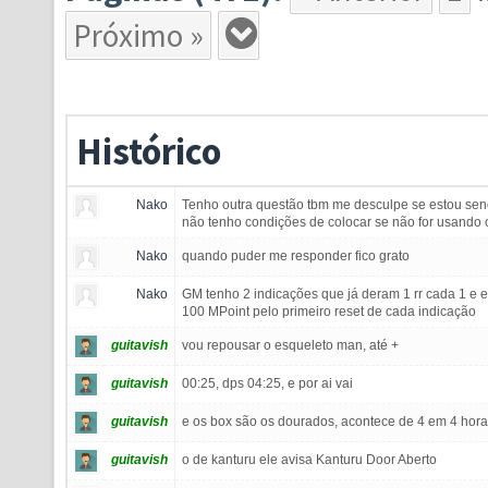
Próximo »
Histórico
Nako
Tenho outra questão tbm me desculpe se estou sen
não tenho condições de colocar se não for usand
Nako
quando puder me responder fico grato
Nako
GM tenho 2 indicações que já deram 1 rr cada 1 e 
100 MPoint pelo primeiro reset de cada indicação
guitavish
vou repousar o esqueleto man, até +
guitavish
00:25, dps 04:25, e por ai vai
guitavish
e os box são os dourados, acontece de 4 em 4 hor
guitavish
o de kanturu ele avisa Kanturu Door Aberto