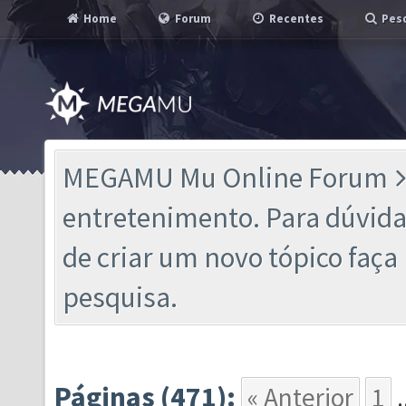
Home
Forum
Recentes
Pesq
MEGAMU Mu Online Forum
entretenimento. Para dúvidas
de criar um novo tópico faç
pesquisa.
Páginas (471):
« Anterior
1
.