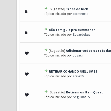
[Sugestão]
Troca de Nick
0 Voto(s) - 0 de 5 em média
1
2
3
4
5
Tópico iniciado por
Tormentto
não tem guia pra summoner
0 Voto(s) - 0 de 5 em média
1
2
3
4
5
Tópico iniciado por
Eduardokuc
[Sugestão]
Adicionar todos os sets das 
0 Voto(s) - 0 de 5 em média
1
2
3
4
5
Tópico iniciado por
Jovacir
RETIRAR COMANDO /SELL SV 19
0 Voto(s) - 0 de 5 em média
1
2
3
4
5
Tópico iniciado por
sralex6
[Sugestão]
Retirem os Item Quest
0 Voto(s) - 0 de 5 em média
1
2
3
4
5
Tópico iniciado por
beguinha05