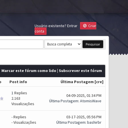
Usuário existente?
Entrar
Criar
conta
Marcar este fórum como lido
|
Subscrever este fórum
o
Post info
Última Postagem
[
cre
]
1
Replies
04-09-2025, 01:34 PM
2.163
Última Postagem
:
AtomisWave
Visualizações
-
Replies
03-17-2025, 05:56 PM
- Visualizações
Última Postagem
:
bashirbr