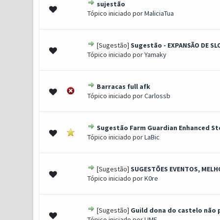
sujestão
0 Voto(s) - 0 de 5 em média
1
2
3
4
5
Tópico iniciado por
MaliciaTua
[Sugestão]
Sugestão - EXPANSÃO DE SL
0 Voto(s) - 0 de 5 em média
1
2
3
4
5
Tópico iniciado por
Yamaky
Barracas full afk
0 Voto(s) - 0 de 5 em média
1
2
3
4
5
Tópico iniciado por
Carlossb
Sugestão Farm Guardian Enhanced St
0 Voto(s) - 0 de 5 em média
1
2
3
4
5
Tópico iniciado por
LaBic
[Sugestão]
SUGESTÕES EVENTOS, MELH
0 Voto(s) - 0 de 5 em média
1
2
3
4
5
Tópico iniciado por
K0re
[Sugestão]
Guild dona do castelo não 
0 Voto(s) - 0 de 5 em média
1
2
3
4
5
Tópico iniciado por
LIME