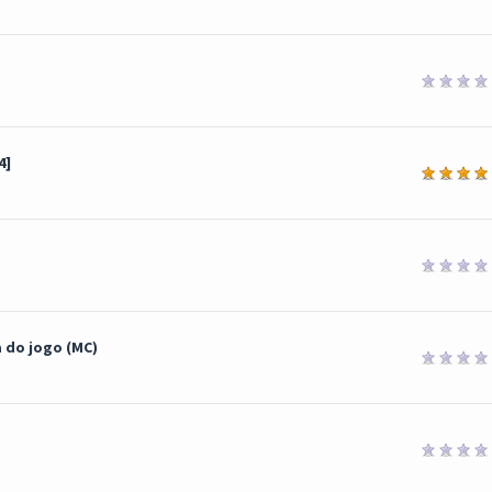
4]
ia
 do jogo (MC)