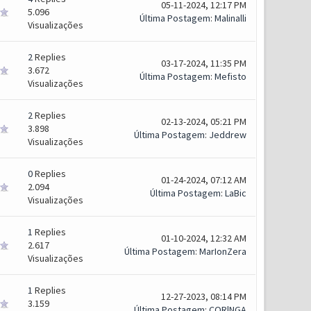
05-11-2024, 12:17 PM
5.096
Última Postagem
:
Malinalli
Visualizações
2
Replies
03-17-2024, 11:35 PM
3.672
Última Postagem
:
Mefisto
Visualizações
2
Replies
02-13-2024, 05:21 PM
3.898
Última Postagem
:
Jeddrew
Visualizações
0
Replies
01-24-2024, 07:12 AM
2.094
Última Postagem
:
LaBic
Visualizações
1
Replies
01-10-2024, 12:32 AM
2.617
Última Postagem
:
MarIonZera
Visualizações
1
Replies
12-27-2023, 08:14 PM
3.159
Última Postagem
:
CORlNGA