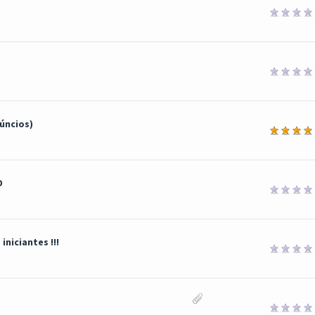
úncios)
a
O
niciantes !!!