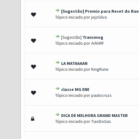
[Sugestão] Premio para Reset do Rank
1 Voto(s) - 1 de 5 em média
1
2
3
4
5
Tópico iniciado por
jojoSilva
[Sugestão]
Transmog
0 Voto(s) - 0 de 5 em média
1
2
3
4
5
Tópico iniciado por
ArkhRF
LA MATAAAAN
0 Voto(s) - 0 de 5 em média
1
2
3
4
5
Tópico iniciado por
KingRune
classe MG ENE
0 Voto(s) - 0 de 5 em média
1
2
3
4
5
Tópico iniciado por
paulocruzs
DICA DE MELHORA GRAND MASTER
0 Voto(s) - 0 de 5 em média
1
2
3
4
5
Tópico iniciado por
TiaoDoGas