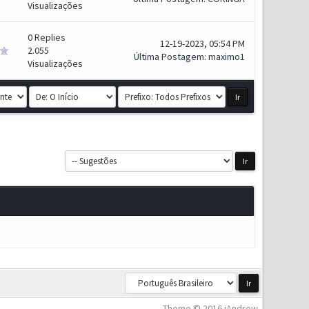
Visualizações
0
Replies
12-19-2023, 05:54 PM
2.055
Última Postagem
:
maximo1
Visualizações
Theme © 2016 iAndrew