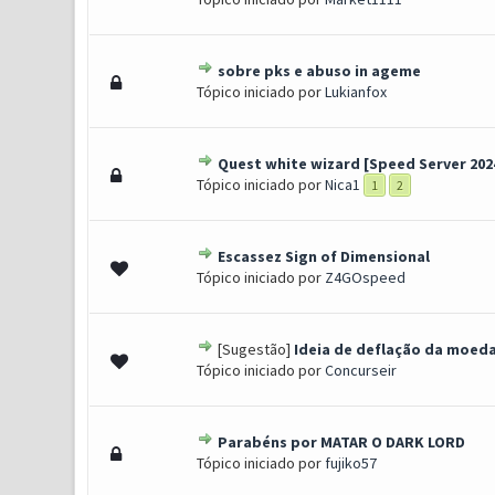
sobre pks e abuso in ageme
0 Voto(s) - 0 de 5 em média
1
2
3
4
5
Tópico iniciado por
Lukianfox
Quest white wizard [Speed Server 202
2 Voto(s) - 4.5 de 5 em méd
1
2
3
4
5
Tópico iniciado por
Nica1
1
2
Escassez Sign of Dimensional
0 Voto(s) - 0 de 5 em média
1
2
3
4
5
Tópico iniciado por
Z4GOspeed
[Sugestão]
Ideia de deflação da moeda
0 Voto(s) - 0 de 5 em média
1
2
3
4
5
Tópico iniciado por
Concurseir
Parabéns por MATAR O DARK LORD
0 Voto(s) - 0 de 5 em média
1
2
3
4
5
Tópico iniciado por
fujiko57