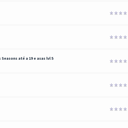
Seasons até a 19 e asas lvl 5