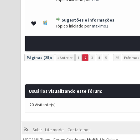
Sugestões e informações
0 Voto(s) - 0 de 5 em média
1
2
3
4
5
Tópico iniciado por
maximo1
Páginas (25):
« Anterior
1
2
3
4
5
...
25
Próximo »
Usuários visualizando este fórum:
20 Visitante(s)
Subir
Lite mode
Contate-nos
MEGAMU Team - Forum Criado por
MyBB
.
Mu Online