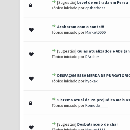
[Sugestão]
Level de entrada em Ferea
0 Voto(s) - 0 de 5 em média
1
2
3
4
5
Tópico iniciado por
cptbarbosa
Acabaram com o santa!!!
0 Voto(s) - 0 de 5 em média
1
2
3
4
5
Tópico iniciado por
Market6666
[Sugestão]
Guias atualizados e ADs (an
1 Voto(s) - 5 de 5 em médi
1
2
3
4
5
Tópico iniciado por
DArcher
DESFAÇAM ESSA MERDA DE PURGATORI
0 Voto(s) - 0 de 5 em média
1
2
3
4
5
Tópico iniciado por
hyokax
Sistema atual de PK prejudica mais os i
0 Voto(s) - 0 de 5 em média
1
2
3
4
5
Tópico iniciado por
Komodo____
[Sugestão]
Desbalanceio de char
0 Voto(s) - 0 de 5 em média
1
2
3
4
5
Tópico iniciado por
Market1111