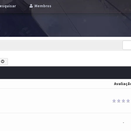
esquisar
Membros
Avaliaçã
-