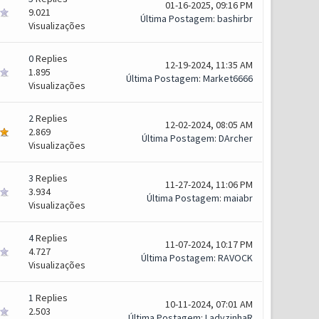
01-16-2025, 09:16 PM
9.021
Última Postagem
:
bashirbr
Visualizações
0
Replies
12-19-2024, 11:35 AM
1.895
Última Postagem
:
Market6666
Visualizações
2
Replies
12-02-2024, 08:05 AM
2.869
Última Postagem
:
DArcher
Visualizações
3
Replies
11-27-2024, 11:06 PM
3.934
Última Postagem
:
maiabr
Visualizações
4
Replies
11-07-2024, 10:17 PM
4.727
Última Postagem
:
RAVOCK
Visualizações
1
Replies
10-11-2024, 07:01 AM
2.503
Última Postagem
:
LadyzinhaR