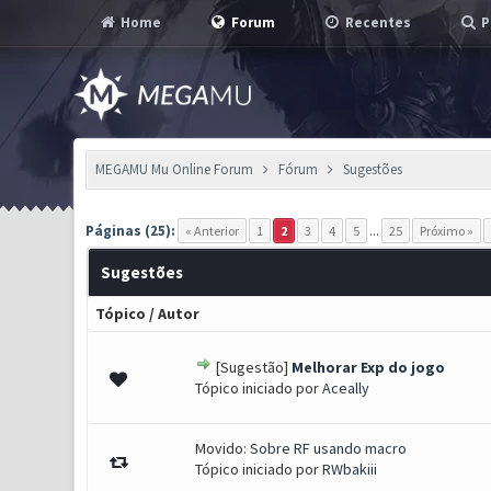
Home
Forum
Recentes
P
MEGAMU Mu Online Forum
Fórum
Sugestões
Páginas (25):
« Anterior
1
2
3
4
5
...
25
Próximo »
Sugestões
Tópico
/
Autor
[Sugestão]
Melhorar Exp do jogo
0 Voto(s) - 0 de 5 em média
1
2
3
4
5
Tópico iniciado por
Aceally
Movido:
Sobre RF usando macro
Tópico iniciado por
RWbakiii