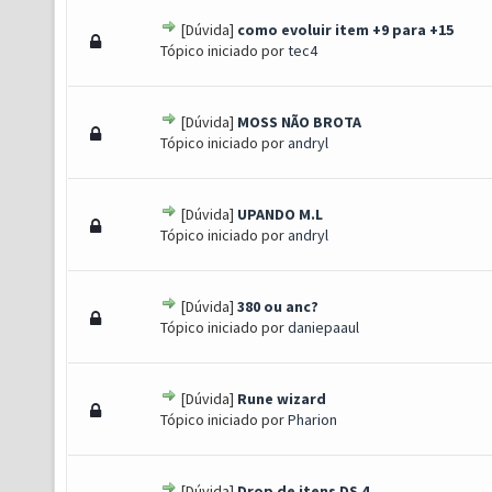
[Dúvida]
como evoluir item +9 para +15
to(s) - 3 de 5 em média
1
2
3
4
5
Tópico iniciado por
tec4
[Dúvida]
MOSS NÃO BROTA
) - 0 de 5 em média
1
2
3
4
5
Tópico iniciado por
andryl
[Dúvida]
UPANDO M.L
) - 0 de 5 em média
1
2
3
4
5
Tópico iniciado por
andryl
[Dúvida]
380 ou anc?
) - 0 de 5 em média
1
2
3
4
5
Tópico iniciado por
daniepaaul
[Dúvida]
Rune wizard
) - 0 de 5 em média
1
2
3
4
5
Tópico iniciado por
Pharion
[Dúvida]
Drop de itens DS 4.