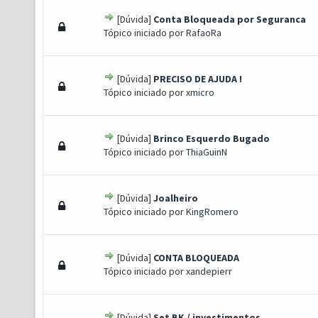
[Dúvida]
Conta Bloqueada por Seguranca
) - 0 de 5 em média
1
2
3
4
5
Tópico iniciado por
RafaoRa
[Dúvida]
PRECISO DE AJUDA !
) - 0 de 5 em média
1
2
3
4
5
Tópico iniciado por
xmicro
[Dúvida]
Brinco Esquerdo Bugado
) - 0 de 5 em média
1
2
3
4
5
Tópico iniciado por
ThiaGuinN
[Dúvida]
Joalheiro
) - 0 de 5 em média
1
2
3
4
5
Tópico iniciado por
KingRomero
[Dúvida]
CONTA BLOQUEADA
) - 0 de 5 em média
1
2
3
4
5
Tópico iniciado por
xandepierr
[Dúvida]
Set BK / investimentos