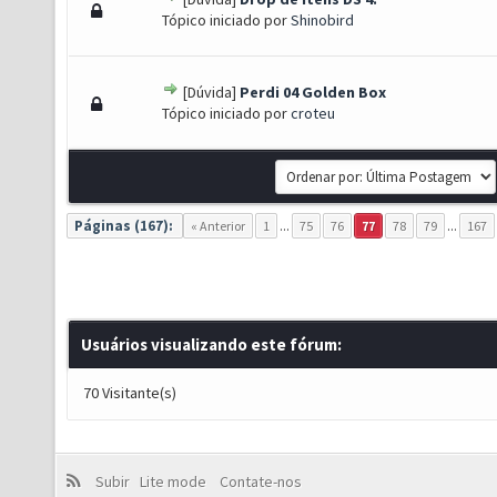
) - 0 de 5 em média
1
2
3
4
5
Tópico iniciado por
Shinobird
[Dúvida]
Perdi 04 Golden Box
) - 0 de 5 em média
1
2
3
4
5
Tópico iniciado por
croteu
Páginas (167):
« Anterior
1
...
75
76
77
78
79
...
167
Usuários visualizando este fórum:
70 Visitante(s)
Subir
Lite mode
Contate-nos