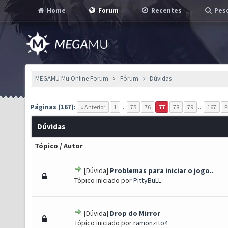
Home
Forum
Recentes
Pesq
MEGAMU Mu Online Forum
Fórum
Dúvidas
Páginas (167):
« Anterior
1
...
75
76
77
78
79
...
167
P
Dúvidas
Tópico
/
Autor
[Dúvida]
Problemas para iniciar o jogo..
) - 0 de 5 em média
1
2
3
4
5
Tópico iniciado por
PittyBuLL
[Dúvida]
Drop do Mirror
) - 0 de 5 em média
1
2
3
4
5
Tópico iniciado por
ramonzito4