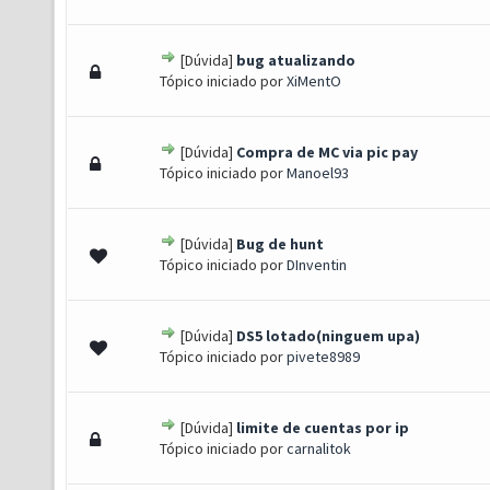
[Dúvida]
bug atualizando
) - 0 de 5 em média
1
2
3
4
5
Tópico iniciado por
XiMentO
[Dúvida]
Compra de MC via pic pay
) - 0 de 5 em média
1
2
3
4
5
Tópico iniciado por
Manoel93
[Dúvida]
Bug de hunt
) - 0 de 5 em média
1
2
3
4
5
Tópico iniciado por
DInventin
[Dúvida]
DS5 lotado(ninguem upa)
) - 0 de 5 em média
1
2
3
4
5
Tópico iniciado por
pivete8989
[Dúvida]
limite de cuentas por ip
) - 0 de 5 em média
1
2
3
4
5
Tópico iniciado por
carnalitok