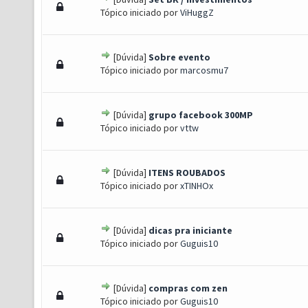
) - 0 de 5 em média
1
2
3
4
5
Tópico iniciado por
ViHuggZ
[Dúvida]
Sobre evento
) - 0 de 5 em média
1
2
3
4
5
Tópico iniciado por
marcosmu7
[Dúvida]
grupo facebook 300MP
) - 0 de 5 em média
1
2
3
4
5
Tópico iniciado por
vttw
[Dúvida]
ITENS ROUBADOS
) - 0 de 5 em média
1
2
3
4
5
Tópico iniciado por
xTINHOx
[Dúvida]
dicas pra iniciante
) - 0 de 5 em média
1
2
3
4
5
Tópico iniciado por
Guguis10
[Dúvida]
compras com zen
) - 0 de 5 em média
1
2
3
4
5
Tópico iniciado por
Guguis10