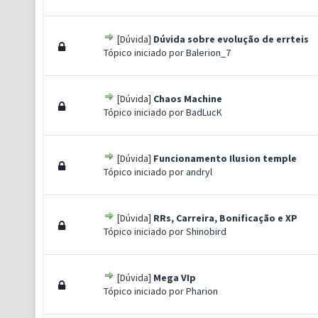
[Dúvida]
Dúvida sobre evolução de errteis
) - 0 de 5 em média
1
2
3
4
5
Tópico iniciado por
Balerion_7
[Dúvida]
Chaos Machine
) - 0 de 5 em média
1
2
3
4
5
Tópico iniciado por
BadLucK
[Dúvida]
Funcionamento Ilusion temple
) - 0 de 5 em média
1
2
3
4
5
Tópico iniciado por
andryl
[Dúvida]
RRs, Carreira, Bonificação e XP
) - 0 de 5 em média
1
2
3
4
5
Tópico iniciado por
Shinobird
[Dúvida]
Mega VIp
) - 0 de 5 em média
1
2
3
4
5
Tópico iniciado por
Pharion