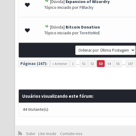
[Dúvida]
Expansion of Wizardry
- 0 de 5 em média
1
2
3
4
5
Tópico iniciado por
FBlacky
[Dúvida]
Bitcoin Donation
- 0 de 5 em média
1
2
3
4
5
Tópico iniciado por
TorettoNoE
Páginas (167):
« Anterior
1
...
51
52
53
54
55
...
167
Usuários visualizando este fórum:
44 Visitante(s)
Subir
Lite mode
Contate-nos