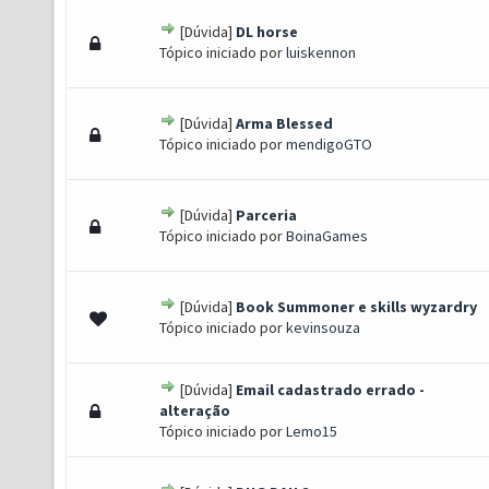
[Dúvida]
DL horse
- 0 de 5 em média
1
2
3
4
5
Tópico iniciado por
luiskennon
[Dúvida]
Arma Blessed
- 0 de 5 em média
1
2
3
4
5
Tópico iniciado por
mendigoGTO
[Dúvida]
Parceria
- 0 de 5 em média
1
2
3
4
5
Tópico iniciado por
BoinaGames
[Dúvida]
Book Summoner e skills wyzardry
- 0 de 5 em média
1
2
3
4
5
Tópico iniciado por
kevinsouza
[Dúvida]
Email cadastrado errado -
- 0 de 5 em média
1
2
3
4
5
alteração
Tópico iniciado por
Lemo15