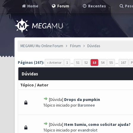
Home
Forum
Recentes
Pesq
MEGAMU Mu Online Forum
Fórum
Dúvidas
Páginas (167):
« Anterior
1
...
51
52
53
54
55
...
167
P
Dúvidas
Tópico
/
Autor
[Dúvida]
Drops da pumpkin
- 0 de 5 em média
1
2
3
4
5
Tópico iniciado por
Baronnee
[Dúvida]
Item Sumiu, como solicitar ajuda?
- 0 de 5 em média
1
2
3
4
5
Tópico iniciado por
evandrolot