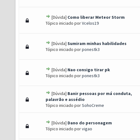
[Dúvida]
Como liberar Meteor Storm
- 0 de 5 em média
1
2
3
4
5
Tópico iniciado por
Vcelos19
[Dúvida]
Sumiram minhas habilidades
- 0 de 5 em média
1
2
3
4
5
Tópico iniciado por
ponestk3
[Dúvida]
Nao consigo tirar pk
- 0 de 5 em média
1
2
3
4
5
Tópico iniciado por
ponestk3
[Dúvida]
Banir pessoas por má conduta,
- 0 de 5 em média
1
2
3
4
5
palavrão e assédio
Tópico iniciado por
SohoCreme
[Dúvida]
Dano do personagem
- 0 de 5 em média
1
2
3
4
5
Tópico iniciado por
vigao