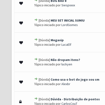
[Dúvida]
BUG BAU 8
- 0 de 5 em média
1
2
3
4
5
Tópico iniciado por
Siespxxxx
[Dúvida]
MEU SET INICIAL SUMIU
- 0 de 5 em média
1
2
3
4
5
Tópico iniciado por
LordGomes
[Dúvida]
Megavip
- 0 de 5 em média
1
2
3
4
5
Tópico iniciado por
LucaElf
[Dúvida]
Não dropam itens?
- 0 de 5 em média
1
2
3
4
5
Tópico iniciado por
luckyen
[Dúvida]
Como usa o bot do jogo sou sm
- 0 de 5 em média
1
2
3
4
5
Tópico iniciado por
Alexbr
[Dúvida]
Dúvida - Distribuição de pontos
- 0 de 5 em média
1
2
3
4
5
Tópico iniciado por
CarlosCouT