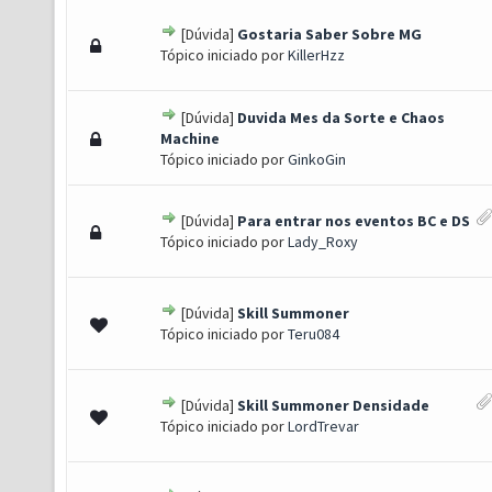
[Dúvida]
Gostaria Saber Sobre MG
- 0 de 5 em média
1
2
3
4
5
Tópico iniciado por
KillerHzz
[Dúvida]
Duvida Mes da Sorte e Chaos
- 0 de 5 em média
1
2
3
4
5
Machine
Tópico iniciado por
GinkoGin
[Dúvida]
Para entrar nos eventos BC e DS
- 0 de 5 em média
1
2
3
4
5
Tópico iniciado por
Lady_Roxy
[Dúvida]
Skill Summoner
- 0 de 5 em média
1
2
3
4
5
Tópico iniciado por
Teru084
[Dúvida]
Skill Summoner Densidade
- 0 de 5 em média
1
2
3
4
5
Tópico iniciado por
LordTrevar