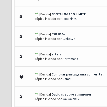
[Dúvida]
CONTA LOGADO LIMITE
- 0 de 5 em média
1
2
3
4
5
Tópico iniciado por
FocazinhO
[Dúvida]
EXP 800+
- 0 de 5 em média
1
2
3
4
5
Tópico iniciado por
GinkoGin
[Dúvida]
erteis
- 0 de 5 em média
1
2
3
4
5
Tópico iniciado por
Serramana
[Dúvida]
Comprar pentagrama com errtel
- 0 de 5 em média
1
2
3
4
5
Tópico iniciado por
Ramai
[Dúvida]
Duvidas sobre summoner
- 0 de 5 em média
1
2
3
4
5
Tópico iniciado por
kakkakak12