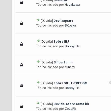
 - 0 de 5 em média
1
2
3
4
5
Tópico iniciado por
Hayakawa
[Dúvida]
Devil square
 - 0 de 5 em média
1
2
3
4
5
Tópico iniciado por
BKbakiii
[Dúvida]
Sobre ELF
 - 0 de 5 em média
1
2
3
4
5
Tópico iniciado por
BobbyPTG
[Dúvida]
Elf ou Summ
 - 0 de 5 em média
1
2
3
4
5
Tópico iniciado por
Minami
[Dúvida]
Sobre SKILL-TREE GM
 - 0 de 5 em média
1
2
3
4
5
Tópico iniciado por
BobbyPTG
[Dúvida]
Duvida sobre arma bk
 - 0 de 5 em média
1
2
3
4
5
Tópico iniciado por
ZeusPk