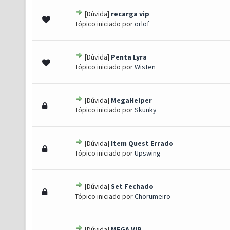
[Dúvida]
recarga vip
 - 0 de 5 em média
1
2
3
4
5
Tópico iniciado por
orlof
[Dúvida]
Penta Lyra
 - 0 de 5 em média
1
2
3
4
5
Tópico iniciado por
Wisten
[Dúvida]
MegaHelper
 - 0 de 5 em média
1
2
3
4
5
Tópico iniciado por
Skunky
[Dúvida]
Item Quest Errado
 - 0 de 5 em média
1
2
3
4
5
Tópico iniciado por
Upswing
[Dúvida]
Set Fechado
 - 0 de 5 em média
1
2
3
4
5
Tópico iniciado por
Chorumeiro
[Dúvida]
MEGA VIP