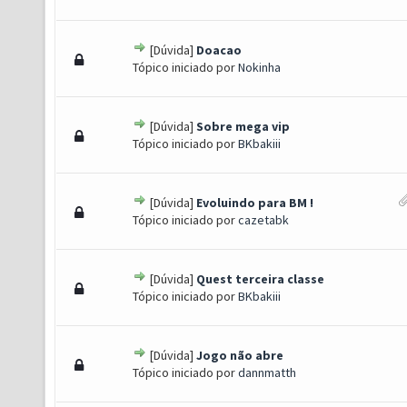
[Dúvida]
Doacao
 - 0 de 5 em média
1
2
3
4
5
Tópico iniciado por
Nokinha
[Dúvida]
Sobre mega vip
 - 0 de 5 em média
1
2
3
4
5
Tópico iniciado por
BKbakiii
[Dúvida]
Evoluindo para BM !
 - 0 de 5 em média
1
2
3
4
5
Tópico iniciado por
cazetabk
[Dúvida]
Quest terceira classe
 - 0 de 5 em média
1
2
3
4
5
Tópico iniciado por
BKbakiii
[Dúvida]
Jogo não abre
 - 0 de 5 em média
1
2
3
4
5
Tópico iniciado por
dannmatth