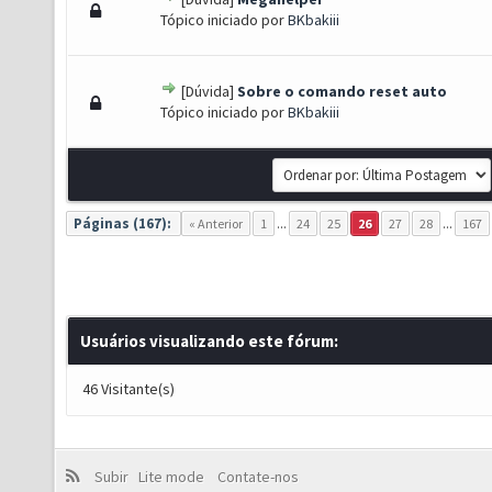
 - 0 de 5 em média
1
2
3
4
5
Tópico iniciado por
BKbakiii
[Dúvida]
Sobre o comando reset auto
oto(s) - 5 de 5 em média
1
2
3
4
5
Tópico iniciado por
BKbakiii
Páginas (167):
« Anterior
1
...
24
25
26
27
28
...
167
Usuários visualizando este fórum:
46 Visitante(s)
Subir
Lite mode
Contate-nos