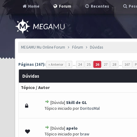
Home
Forum
Recentes
Pesq
MEGAMU Mu Online Forum
Fórum
Dúvidas
Páginas (167):
« Anterior
1
...
24
25
26
27
28
...
167
P
Dúvidas
Tópico
/
Autor
[Dúvida]
Skill de GL
 - 0 de 5 em média
1
2
3
4
5
Tópico iniciado por
DoritosMal
[Dúvida]
apelo
 - 0 de 5 em média
1
2
3
4
5
Tópico iniciado por
braw