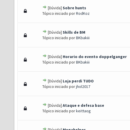
[Dúvida]
Sobre hunts
 - 0 de 5 em média
1
2
3
4
5
Tópico iniciado por
RodKoz
[Dúvida]
Skills de BM
 - 0 de 5 em média
1
2
3
4
5
Tópico iniciado por
BKbakiii
[Dúvida]
Horario do evento doppelganger
 - 0 de 5 em média
1
2
3
4
5
Tópico iniciado por
BKbakiii
[Dúvida]
Loja perdi TUDO
 - 0 de 5 em média
1
2
3
4
5
Tópico iniciado por
jhol2017
[Dúvida]
Ataque e defesa base
 - 0 de 5 em média
1
2
3
4
5
Tópico iniciado por
keittaog
[Dúvida]
Megahelper