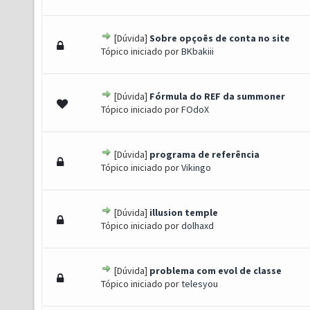
[Dúvida]
Sobre opçoēs de conta no site
 - 0 de 5 em média
1
2
3
4
5
Tópico iniciado por
BKbakiii
[Dúvida]
Fórmula do REF da summoner
 - 0 de 5 em média
1
2
3
4
5
Tópico iniciado por
FOdoX
[Dúvida]
programa de referência
 - 0 de 5 em média
1
2
3
4
5
Tópico iniciado por
Vikingo
[Dúvida]
illusion temple
 - 0 de 5 em média
1
2
3
4
5
Tópico iniciado por
dolhaxd
[Dúvida]
problema com evol de classe
 - 0 de 5 em média
1
2
3
4
5
Tópico iniciado por
telesyou