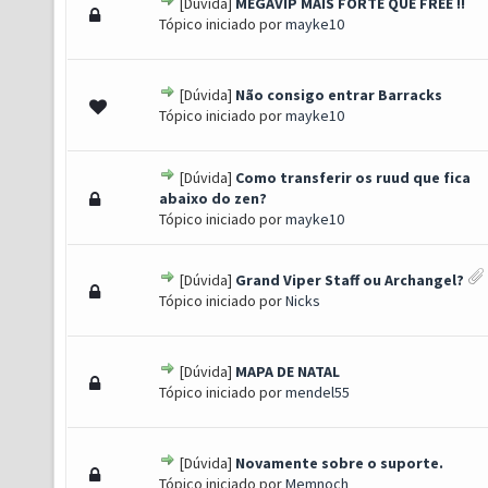
[Dúvida]
MEGAVIP MAIS FORTE QUE FREE !!
 0 de 5 em média
1
2
3
4
5
Tópico iniciado por
mayke10
[Dúvida]
Não consigo entrar Barracks
 0 de 5 em média
1
2
3
4
5
Tópico iniciado por
mayke10
[Dúvida]
Como transferir os ruud que fica
 0 de 5 em média
1
2
3
4
5
abaixo do zen?
Tópico iniciado por
mayke10
[Dúvida]
Grand Viper Staff ou Archangel?
 0 de 5 em média
1
2
3
4
5
Tópico iniciado por
Nicks
[Dúvida]
MAPA DE NATAL
 0 de 5 em média
1
2
3
4
5
Tópico iniciado por
mendel55
[Dúvida]
Novamente sobre o suporte.
 0 de 5 em média
1
2
3
4
5
Tópico iniciado por
Memnoch