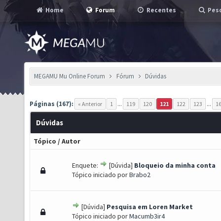
Home
Forum
Recentes
Pesq
MEGAMU Mu Online Forum
Fórum
Dúvidas
Páginas (167):
« Anterior
1
...
119
120
121
122
123
...
1
Dúvidas
Tópico
/
Autor
Enquete:
[Dúvida]
Bloqueio da minha conta
 0 de 5 em média
1
2
3
4
5
Tópico iniciado por
Brabo2
[Dúvida]
Pesquisa em Loren Market
 0 de 5 em média
1
2
3
4
5
Tópico iniciado por
Macumb3ir4