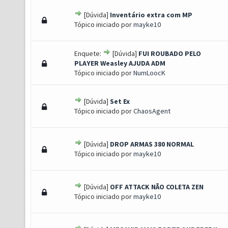
[Dúvida]
Inventário extra com MP
 0 de 5 em média
1
2
3
4
5
Tópico iniciado por
mayke10
Enquete:
[Dúvida]
FUI ROUBADO PELO
 0 de 5 em média
1
2
3
4
5
PLAYER Weasley AJUDA ADM
Tópico iniciado por
NumLoocK
[Dúvida]
Set Ex
 0 de 5 em média
1
2
3
4
5
Tópico iniciado por
ChaosAgent
[Dúvida]
DROP ARMAS 380 NORMAL
 0 de 5 em média
1
2
3
4
5
Tópico iniciado por
mayke10
[Dúvida]
OFF ATTACK NÃO COLETA ZEN
 0 de 5 em média
1
2
3
4
5
Tópico iniciado por
mayke10