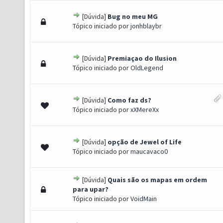
[Dúvida]
Bug no meu MG
 0 de 5 em média
1
2
3
4
5
Tópico iniciado por
jonhblaybr
[Dúvida]
Premiaçao do Ilusion
 0 de 5 em média
1
2
3
4
5
Tópico iniciado por
OldLegend
[Dúvida]
Como faz ds?
 0 de 5 em média
1
2
3
4
5
Tópico iniciado por
xXMereXx
[Dúvida]
opção de Jewel of Life
 0 de 5 em média
1
2
3
4
5
Tópico iniciado por
maucavaco0
[Dúvida]
Quais são os mapas em ordem
to(s) - 5 de 5 em média
1
2
3
4
5
para upar?
Tópico iniciado por
VoidMain