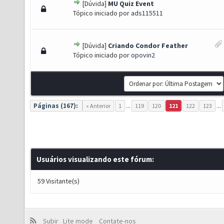
[Dúvida]
MU Quiz Event
to(s) - 5 de 5 em média
1
2
3
4
5
Tópico iniciado por
ads115511
[Dúvida]
Criando Condor Feather
to(s) - 5 de 5 em média
1
2
3
4
5
Tópico iniciado por
opovin2
Páginas (167):
« Anterior
1
...
119
120
121
122
123
...
Usuários visualizando este fórum:
59 Visitante(s)
Subir
Lite mode
Contate-nos