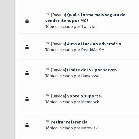
[Dúvida]
Qual a forma mais segura de
 0 de 5 em média
1
2
3
4
5
vender itens por MC?
Tópico iniciado por
Twincle
[Dúvida]
Auto attack ao adversário
 0 de 5 em média
1
2
3
4
5
Tópico iniciado por
DeathMatSM
[Dúvida]
Limite de LVL por server.
 0 de 5 em média
1
2
3
4
5
Tópico iniciado por
Haxixasso
[Dúvida]
Sobre o suporte.
 0 de 5 em média
1
2
3
4
5
Tópico iniciado por
Memnoch
retirar referencia
 0 de 5 em média
1
2
3
4
5
Tópico iniciado por
Netoviski