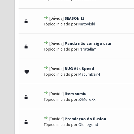
[Dúvida]
SEASON 13
 0 de 5 em média
1
2
3
4
5
Tópico iniciado por
Netoviski
[Dúvida]
Panda não consigo usar
 0 de 5 em média
1
2
3
4
5
Tópico iniciado por
ParatellaY
[Dúvida]
BUG Atk Speed
 0 de 5 em média
1
2
3
4
5
Tópico iniciado por
Macumb3ir4
[Dúvida]
Item sumiu
 0 de 5 em média
1
2
3
4
5
Tópico iniciado por
xXMereXx
[Dúvida]
Premiaçao do Ilusion
 0 de 5 em média
1
2
3
4
5
Tópico iniciado por
OldLegend