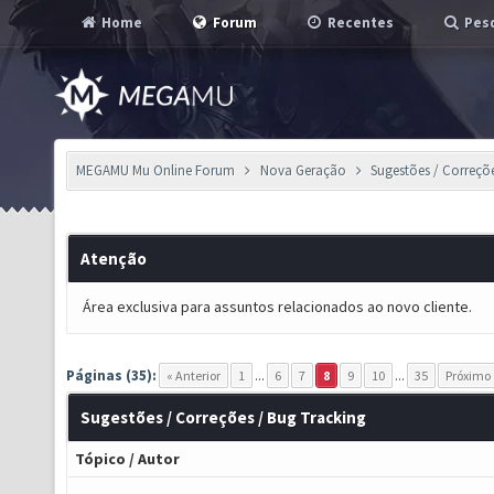
Home
Forum
Recentes
Pesq
MEGAMU Mu Online Forum
Nova Geração
Sugestões / Correçõ
Atenção
Área exclusiva para assuntos relacionados ao novo cliente.
Páginas (35):
« Anterior
1
...
6
7
8
9
10
...
35
Próximo 
Sugestões / Correções / Bug Tracking
Tópico
/
Autor