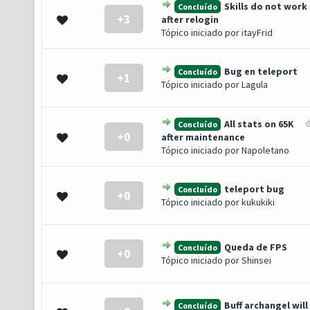
Skills do not work
Concluído
+3
- 0 de 5 em média
1
2
3
4
5
after relogin
Tópico iniciado por
itayFrid
Bug en teleport
Concluído
+1
- 0 de 5 em média
1
2
3
4
5
Tópico iniciado por
Lagula
All stats on 65K
Concluído
+0
- 0 de 5 em média
1
2
3
4
5
after maintenance
Tópico iniciado por
Napoletano
teleport bug
Concluído
+0
- 0 de 5 em média
1
2
3
4
5
Tópico iniciado por
kukukiki
Queda de FPS
Concluído
+0
- 0 de 5 em média
1
2
3
4
5
Tópico iniciado por
Shinsei
Buff archangel will
Concluído