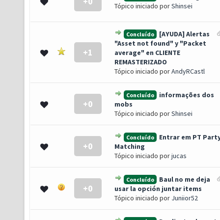
+0
- 0 de 5 em média
1
2
3
4
5
Tópico iniciado por
Shinsei
[AYUDA] Alertas
Concluído
"Asset not found" y "Packet
+1
- 0 de 5 em média
1
2
3
4
5
average" en CLIENTE
REMASTERIZADO
Tópico iniciado por
AndyRCastl
informações dos
Concluído
+0
- 0 de 5 em média
1
2
3
4
5
mobs
Tópico iniciado por
Shinsei
Entrar em PT Part
Concluído
+0
- 0 de 5 em média
1
2
3
4
5
Matching
Tópico iniciado por
jucas
Baul no me deja
Concluído
+0
- 0 de 5 em média
1
2
3
4
5
usar la opción juntar items
Tópico iniciado por
Juniior52