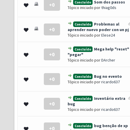
Som dos passos
Concluído
+0
- 0 de 5 em média
1
2
3
4
5
Tópico iniciado por
thiag0ds
Problemas al
Concluído
+0
- 0 de 5 em média
1
2
3
4
5
aprender nuevo poder con un pj
Tópico iniciado por
Elese24
Mega help "reset"
Concluído
+0
- 0 de 5 em média
1
2
3
4
5
"pegar"
Tópico iniciado por
DArcher
Bug no evento
Concluído
+0
- 0 de 5 em média
1
2
3
4
5
Tópico iniciado por
ricardo637
Inventário extra
Concluído
+0
- 0 de 5 em média
1
2
3
4
5
bug
Tópico iniciado por
ricardo637
bug benção de xp
Concluído
+0
- 0 de 5 em média
1
2
3
4
5