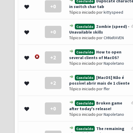
Duplicate charact
Concluído
+0
- 0 de 5 em média
1
2
3
4
5
in switch char tab
Tópico iniciado por
kittyspeed
Zombie (speed) -
Concluído
+0
- 0 de 5 em média
1
2
3
4
5
Unavailable skills
Tópico iniciado por
CHNxRAVEN
How to open
Concluído
+2
- 0 de 5 em média
1
2
3
4
5
several clients of MacOS?
Tópico iniciado por
Napoletano
[MacOS] Não é
Concluído
+2
- 0 de 5 em média
1
2
3
4
5
possível abrir mais de 1 cliente
Tópico iniciado por
ffer
Broken game
Concluído
+0
- 0 de 5 em média
1
2
3
4
5
after today's release!
Tópico iniciado por
Napoletano
The remaining
Concluído