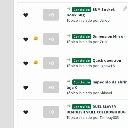
SUM Socket
Concluído
+0
0 de 5 em média
1
2
3
4
5
Book Bug
Tópico iniciado por
Jaroo
Dimension Mirror
Concluído
+0
0 de 5 em média
1
2
3
4
5
Tópico iniciado por
Zruk
Quick question
Concluído
+0
0 de 5 em média
1
2
3
4
5
Tópico iniciado por
jigsaw16
Impedido de abrir
Concluído
+0
0 de 5 em média
1
2
3
4
5
loja X
Tópico iniciado por
Shinsei
DUEL SLAYER
Concluído
+0
0 de 5 em média
1
2
3
4
5
DEMOLISH SKILL COLLDOWN BUG
Tópico iniciado por
Tambay003