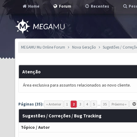
Home
Forum
Recentes
Pesq
MEGAMU Mu Online Forum
Nova Geração
Sugestões / Correçõ
Atenção
Área exclusiva para assuntos relacionados ao novo cliente.
Páginas (35):
« Anterior
1
2
3
4
5
...
35
Próximo »
Sugestões / Correções / Bug Tracking
Tópico
/
Autor