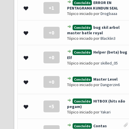
ERROR EN
Concluído
+1
0 de 5 em média
1
2
3
4
5
PENTAGRAMA KUNDUN SEAL
Tópico iniciado por
Drogbaaa
bug skil arbol
Concluído
+0
0 de 5 em média
1
2
3
4
5
master batle royal
Tópico iniciado por
Blacklin3
Helper (beta) bug
Concluído
+0
0 de 5 em média
1
2
3
4
5
Elf
Tópico iniciado por
skilled_05
Master Level
Concluído
+0
0 de 5 em média
1
2
3
4
5
Tópico iniciado por
Dangerzin6
HITBOX (hits não
Concluído
+5
(s) - 5 de 5 em média
1
2
3
4
5
pegam)
Tópico iniciado por
Yakari
Contas
Concluído