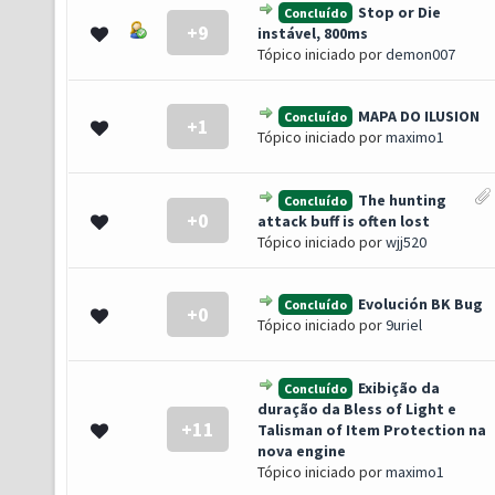
Stop or Die
Concluído
+9
0 de 5 em média
1
2
3
4
5
instável, 800ms
Tópico iniciado por
demon007
MAPA DO ILUSION
Concluído
+1
0 de 5 em média
1
2
3
4
5
Tópico iniciado por
maximo1
The hunting
Concluído
+0
0 de 5 em média
1
2
3
4
5
attack buff is often lost
Tópico iniciado por
wjj520
Evolución BK Bug
Concluído
+0
0 de 5 em média
1
2
3
4
5
Tópico iniciado por
9uriel
Exibição da
Concluído
duração da Bless of Light e
+11
(s) - 5 de 5 em média
1
2
3
4
5
Talisman of Item Protection na
nova engine
Tópico iniciado por
maximo1