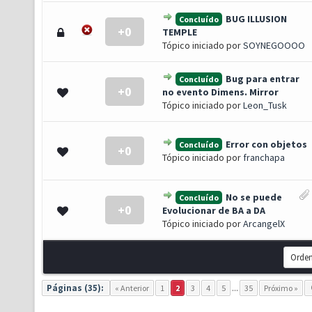
BUG ILLUSION
Concluído
+0
0 de 5 em média
1
2
3
4
5
TEMPLE
Tópico iniciado por
SOYNEGOOOO
Bug para entrar
Concluído
+0
0 de 5 em média
1
2
3
4
5
no evento Dimens. Mirror
Tópico iniciado por
Leon_Tusk
Error con objetos
Concluído
+0
0 de 5 em média
1
2
3
4
5
Tópico iniciado por
franchapa
No se puede
Concluído
+0
0 de 5 em média
1
2
3
4
5
Evolucionar de BA a DA
Tópico iniciado por
ArcangelX
Páginas (35):
« Anterior
1
2
3
4
5
...
35
Próximo »