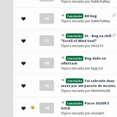
Tópico iniciado por
DuMeTuiMay
BR bug
Concluído
+0
0 de 5 em média
1
2
3
4
5
Tópico iniciado por
DuMeTuiMay
DL - Bug na skill
Concluído
+1
0 de 5 em média
1
2
3
4
5
"Scroll of Wind Soul"
Tópico iniciado por
HASS73
Bug daño en
Concluído
+0
0 de 5 em média
1
2
3
4
5
offattack
Tópico iniciado por
kpgc10
Fui cobrado duas
Concluído
+1
0 de 5 em média
1
2
3
4
5
vezes por um pacote de mcoins.
Tópico iniciado por
MAHAKALI66
Passe SILVER E
Concluído
+0
0 de 5 em média
1
2
3
4
5
GOLD
Tópico iniciado por
xGoulart