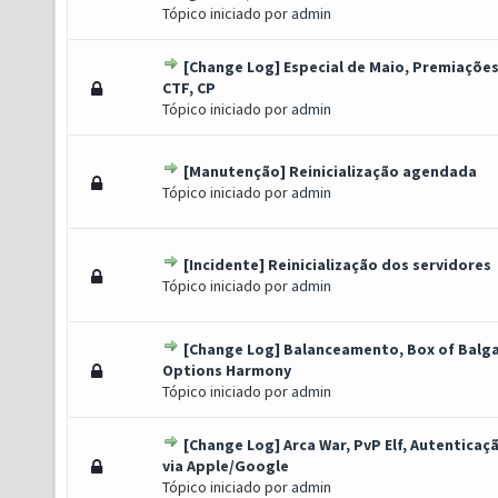
Tópico iniciado por
admin
[Change Log] Especial de Maio, Premiaçõe
o(s) - 0 de 5 em média
1
2
3
4
5
CTF, CP
Tópico iniciado por
admin
[Manutenção] Reinicialização agendada
o(s) - 0 de 5 em média
1
2
3
4
5
Tópico iniciado por
admin
[Incidente] Reinicialização dos servidores
o(s) - 0 de 5 em média
1
2
3
4
5
Tópico iniciado por
admin
[Change Log] Balanceamento, Box of Balga
o(s) - 0 de 5 em média
1
2
3
4
5
Options Harmony
Tópico iniciado por
admin
[Change Log] Arca War, PvP Elf, Autenticaç
o(s) - 0 de 5 em média
1
2
3
4
5
via Apple/Google
Tópico iniciado por
admin