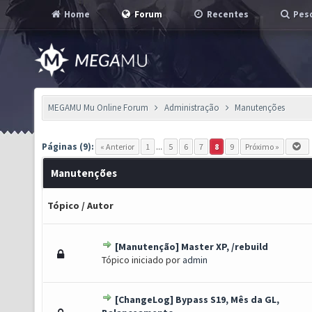
Home
Forum
Recentes
Pesq
MEGAMU Mu Online Forum
Administração
Manutenções
Páginas (9):
« Anterior
1
...
5
6
7
8
9
Próximo »
Manutenções
Tópico
/
Autor
[Manutenção] Master XP, /rebuild
o(s) - 0 de 5 em média
1
2
3
4
5
Tópico iniciado por
admin
[ChangeLog] Bypass S19, Mês da GL,