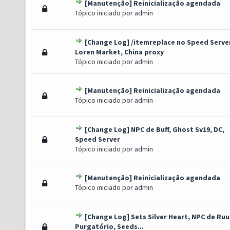
[Manutenção] Reinicialização agendada
o(s) - 0 de 5 em média
1
2
3
4
5
Tópico iniciado por
admin
[Change Log] /itemreplace no Speed Serve
o(s) - 0 de 5 em média
1
2
3
4
5
Loren Market, China proxy
Tópico iniciado por
admin
[Manutenção] Reinicialização agendada
o(s) - 0 de 5 em média
1
2
3
4
5
Tópico iniciado por
admin
[Change Log] NPC de Buff, Ghost Sv19, DC,
o(s) - 0 de 5 em média
1
2
3
4
5
Speed Server
Tópico iniciado por
admin
[Manutenção] Reinicialização agendada
o(s) - 0 de 5 em média
1
2
3
4
5
Tópico iniciado por
admin
[Change Log] Sets Silver Heart, NPC de Ruu
o(s) - 0 de 5 em média
1
2
3
4
5
Purgatório, Seeds...