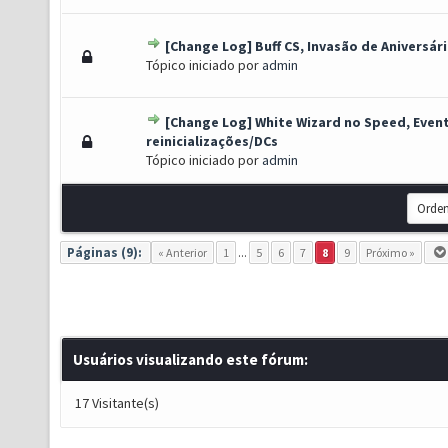
[Change Log] Buff CS, Invasão de Aniversár
o(s) - 0 de 5 em média
1
2
3
4
5
Tópico iniciado por
admin
[Change Log] White Wizard no Speed, Even
o(s) - 0 de 5 em média
1
2
3
4
5
reinicializações/DCs
Tópico iniciado por
admin
Páginas (9):
« Anterior
1
...
5
6
7
8
9
Próximo »
Usuários visualizando este fórum:
17 Visitante(s)