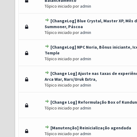
o(s) - 0 de 5 em média
1
2
3
4
5
Balanceamento
Tópico iniciado por
admin
[ChangeLog] Blue Crystal, Master XP, Mês 
o(s) - 0 de 5 em média
1
2
3
4
5
Summoner, Páscoa
Tópico iniciado por
admin
[ChangeLog] NPC Noria, Bônus iniciante, Ic
o(s) - 0 de 5 em média
1
2
3
4
5
Temple
Tópico iniciado por
admin
[Change Log] Ajuste nas taxas de experiênc
o(s) - 0 de 5 em média
1
2
3
4
5
Arca War, Nars/Uruk Extra,
Tópico iniciado por
admin
[Change Log] Reformulação Box of Kundun
o(s) - 0 de 5 em média
1
2
3
4
5
Tópico iniciado por
admin
[Manutenção] Reinicialização agendada
o(s) - 0 de 5 em média
1
2
3
4
5
Tópico iniciado por
admin