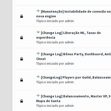
[Manutenção] Instabilidade de conexão na
o(s) - 0 de 5 em média
1
2
3
4
5
nova engine
Tópico iniciado por
admin
[Change Log] Liberação ML, Taxas de
o(s) - 0 de 5 em média
1
2
3
4
5
experiência
Tópico iniciado por
admin
[Change Log] Bônus Party, Dashbaord, Anti
o(s) - 0 de 5 em média
1
2
3
4
5
Cheat
Tópico iniciado por
admin
[ChangeLog] Players por Guild, Balancea
o(s) - 0 de 5 em média
1
2
3
4
5
Tópico iniciado por
admin
[Change Log] Balanceamento, Master XP, S
o(s) - 0 de 5 em média
1
2
3
4
5
Mapa de Santa
Tópico iniciado por
admin