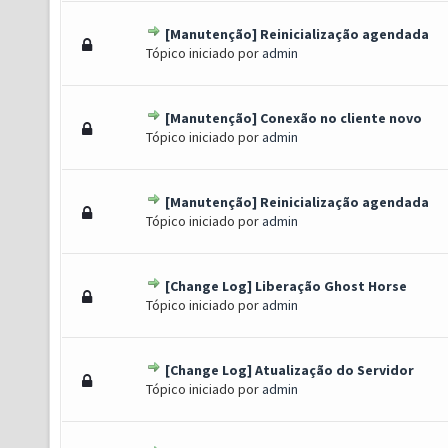
[Manutenção] Reinicialização agendada
o(s) - 0 de 5 em média
1
2
3
4
5
Tópico iniciado por
admin
[Manutenção] Conexão no cliente novo
o(s) - 0 de 5 em média
1
2
3
4
5
Tópico iniciado por
admin
[Manutenção] Reinicialização agendada
o(s) - 0 de 5 em média
1
2
3
4
5
Tópico iniciado por
admin
[Change Log] Liberação Ghost Horse
o(s) - 0 de 5 em média
1
2
3
4
5
Tópico iniciado por
admin
[Change Log] Atualização do Servidor
o(s) - 0 de 5 em média
1
2
3
4
5
Tópico iniciado por
admin