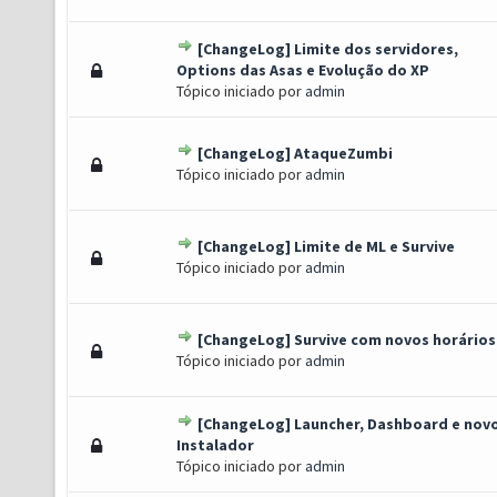
[ChangeLog] Limite dos servidores,
) - 0 de 5 em média
1
2
3
4
5
Options das Asas e Evolução do XP
Tópico iniciado por
admin
[ChangeLog] AtaqueZumbi
) - 0 de 5 em média
1
2
3
4
5
Tópico iniciado por
admin
[ChangeLog] Limite de ML e Survive
) - 0 de 5 em média
1
2
3
4
5
Tópico iniciado por
admin
[ChangeLog] Survive com novos horários
) - 0 de 5 em média
1
2
3
4
5
Tópico iniciado por
admin
[ChangeLog] Launcher, Dashboard e nov
) - 0 de 5 em média
1
2
3
4
5
Instalador
Tópico iniciado por
admin