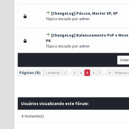
[ChangeLog] Páscoa, Master XP, XP
) - 0 de 5 em média
1
2
3
4
5
Tópico iniciado por
admin
[ChangeLog] Balanceamento PvP e Move
) - 0 de 5 em média
1
2
3
4
5
PK
Tópico iniciado por
admin
Páginas (9):
« Anterior
1
...
3
4
5
6
7
...
9
Próximo »
Usuários visualizando este fórum:
8 Visitante(s)