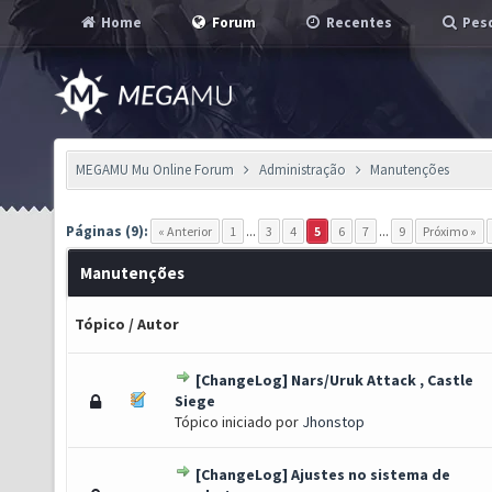
Home
Forum
Recentes
Pesq
MEGAMU Mu Online Forum
Administração
Manutenções
Páginas (9):
« Anterior
1
...
3
4
5
6
7
...
9
Próximo »
Manutenções
Tópico
/
Autor
[ChangeLog] Nars/Uruk Attack , Castle
) - 0 de 5 em média
1
2
3
4
5
Siege
Tópico iniciado por
Jhonstop
[ChangeLog] Ajustes no sistema de