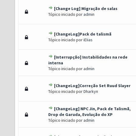
[Change Log] Migração de salas
) - 0 de 5 em média
1
2
3
4
5
Tópico iniciado por
admin
[ChangeLog]Pack de talismã
) - 0 de 5 em média
1
2
3
4
5
Tópico iniciado por
iEIias
[Interrupção] Instabilidades na rede
) - 0 de 5 em média
1
2
3
4
5
interna
Tópico iniciado por
admin
[ChangeLog]Correção Set Ruud Slayer
) - 0 de 5 em média
1
2
3
4
5
Tópico iniciado por
Dharkyn
[ChangeLog] NPC Jin, Pack de Talismã,
) - 0 de 5 em média
1
2
3
4
5
Drop de Garuda, Evolução do XP
Tópico iniciado por
admin