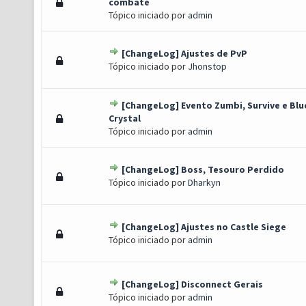
) - 0 de 5 em média
1
2
3
4
5
combate
Tópico iniciado por
admin
[ChangeLog] Ajustes de PvP
) - 0 de 5 em média
1
2
3
4
5
Tópico iniciado por
Jhonstop
[ChangeLog] Evento Zumbi, Survive e Blu
) - 0 de 5 em média
1
2
3
4
5
Crystal
Tópico iniciado por
admin
[ChangeLog] Boss, Tesouro Perdido
) - 0 de 5 em média
1
2
3
4
5
Tópico iniciado por
Dharkyn
[ChangeLog] Ajustes no Castle Siege
) - 0 de 5 em média
1
2
3
4
5
Tópico iniciado por
admin
[ChangeLog] Disconnect Gerais
) - 0 de 5 em média
1
2
3
4
5
Tópico iniciado por
admin