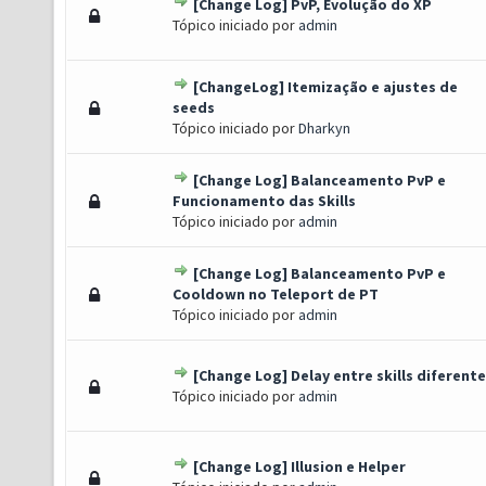
[Change Log] PvP, Evolução do XP
) - 0 de 5 em média
1
2
3
4
5
Tópico iniciado por
admin
[ChangeLog] Itemização e ajustes de
) - 0 de 5 em média
1
2
3
4
5
seeds
Tópico iniciado por
Dharkyn
[Change Log] Balanceamento PvP e
) - 0 de 5 em média
1
2
3
4
5
Funcionamento das Skills
Tópico iniciado por
admin
[Change Log] Balanceamento PvP e
) - 0 de 5 em média
1
2
3
4
5
Cooldown no Teleport de PT
Tópico iniciado por
admin
[Change Log] Delay entre skills diferent
) - 0 de 5 em média
1
2
3
4
5
Tópico iniciado por
admin
[Change Log] Illusion e Helper
) - 0 de 5 em média
1
2
3
4
5