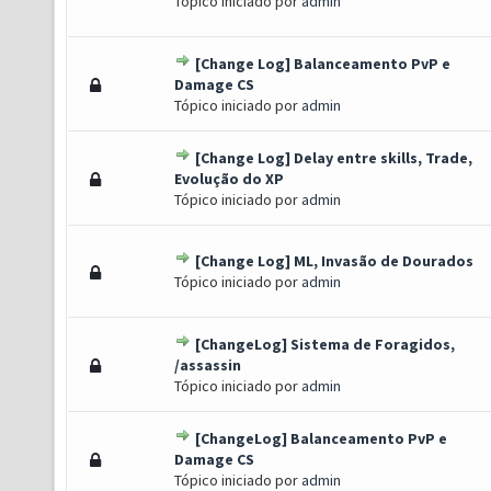
Tópico iniciado por
admin
[Change Log] Balanceamento PvP e
) - 0 de 5 em média
1
2
3
4
5
Damage CS
Tópico iniciado por
admin
[Change Log] Delay entre skills, Trade,
) - 0 de 5 em média
1
2
3
4
5
Evolução do XP
Tópico iniciado por
admin
[Change Log] ML, Invasão de Dourados
) - 0 de 5 em média
1
2
3
4
5
Tópico iniciado por
admin
[ChangeLog] Sistema de Foragidos,
) - 0 de 5 em média
1
2
3
4
5
/assassin
Tópico iniciado por
admin
[ChangeLog] Balanceamento PvP e
) - 0 de 5 em média
1
2
3
4
5
Damage CS
Tópico iniciado por
admin