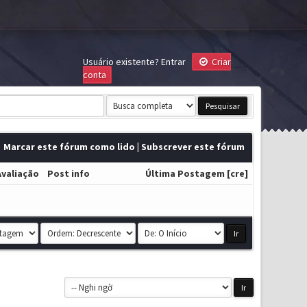
Usuário existente?
Entrar
Criar
conta
Marcar este fórum como lido
|
Subscrever este fórum
Avaliação
Post info
Última Postagem
[
cre
]