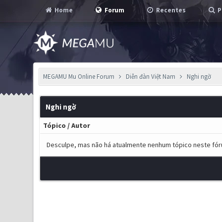
Home
Forum
Recentes
P
MEGAMU Mu Online Forum
Diễn đàn Việt Nam
Nghi ngờ
Nghi ngờ
Tópico
/
Autor
Desculpe, mas não há atualmente nenhum tópico neste fór