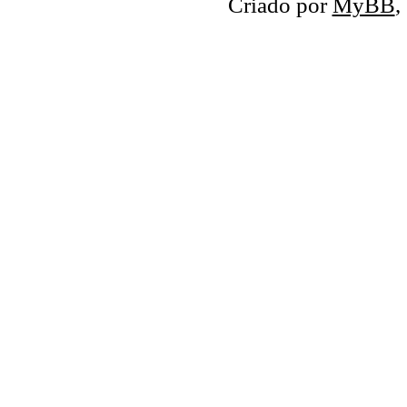
Criado por
MyBB
,