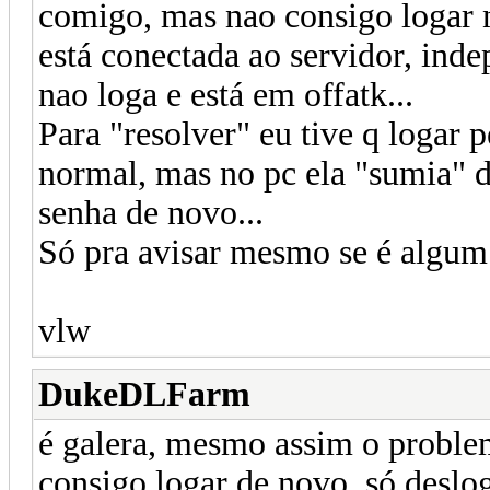
comigo, mas nao consigo logar 
está conectada ao servidor, inde
nao loga e está em offatk...
Para "resolver" eu tive q logar p
normal, mas no pc ela "sumia" dos
senha de novo...
Só pra avisar mesmo se é algum
vlw
DukeDLFarm
é galera, mesmo assim o problema
consigo logar de novo, só deslog