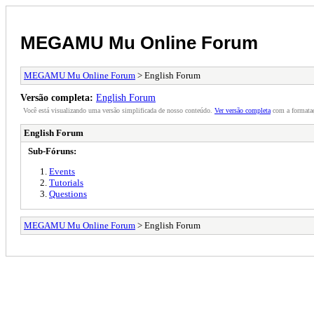
MEGAMU Mu Online Forum
MEGAMU Mu Online Forum
> English Forum
Versão completa:
English Forum
Você está visualizando uma versão simplificada de nosso conteúdo.
Ver versão completa
com a formataç
English Forum
Sub-Fóruns:
Events
Tutorials
Questions
MEGAMU Mu Online Forum
> English Forum