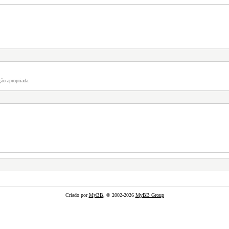
ão apropriada.
Criado por
MyBB
, © 2002-2026
MyBB Group