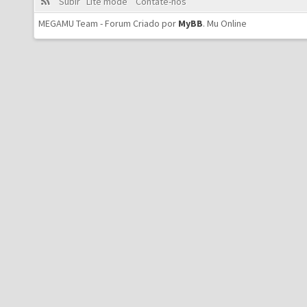
Subir
Lite mode
Contate-nos
MEGAMU Team - Forum Criado por
MyBB
.
Mu Online