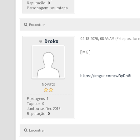
Reputação:
0
Personagem: soumtapa
Encontrar
04-18-2020, 08:55 AM
(Este post foi
Drokx
https://imgur.com/w
[IMG ]
https://imgur.com/wByDn6t
Novato
Postagens: 1
Tópicos: 0
Juntou-se: Dec 2019
Reputação:
0
Encontrar