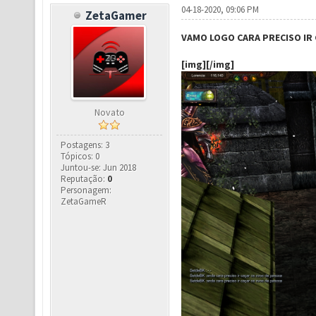
04-18-2020, 09:06 PM
ZetaGamer
VAMO LOGO CARA PRECISO IR 
[img][/img]
Novato
Postagens: 3
Tópicos: 0
Juntou-se: Jun 2018
Reputação:
0
Personagem:
ZetaGameR