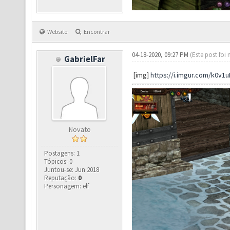
Website
Encontrar
04-18-2020, 09:27 PM
(Este post foi
GabrielFar
[img]
https://i.imgur.com/k0v1u
Novato
Postagens: 1
Tópicos: 0
Juntou-se: Jun 2018
Reputação:
0
Personagem: elf