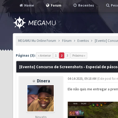
Home
Forum
Recentes
Pesq
MEGAMU Mu Online Forum
Fórum
Eventos
[Evento] Concur
Páginas (3):
« Anterior
1
2
3
Próximo »
[Evento] Concurso de Screenshots - Especial de pásco
04-14-2020, 09:18 AM
(Este post foi
Dinera
Ele não quis me entregar a pr
Novato