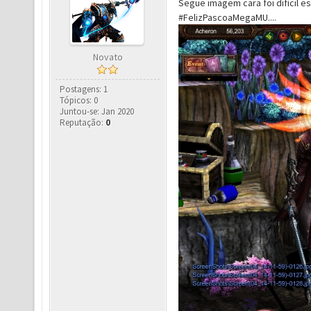
Segue imagem cara foi difícil esc
#FelizPascoaMegaMU....
Novato
Postagens: 1
Tópicos: 0
Juntou-se: Jan 2020
Reputação:
0