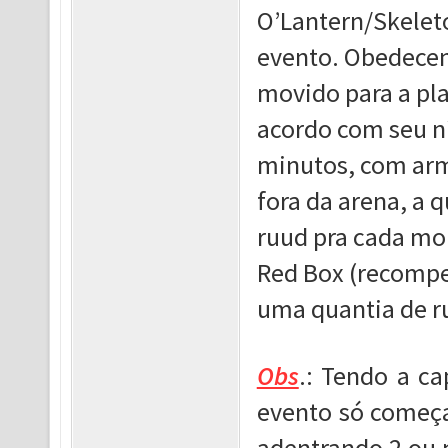
O’Lantern/Skeleto
evento. Obedecen
movido para a pl
acordo com seu n
minutos, com arm
fora da arena, a
ruud pra cada mob
Red Box (recompe
uma quantia de ru
Obs
.: Tendo a c
evento só começa
adentrando 2 ou 