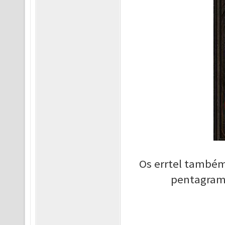
Os errtel també
pentagrama