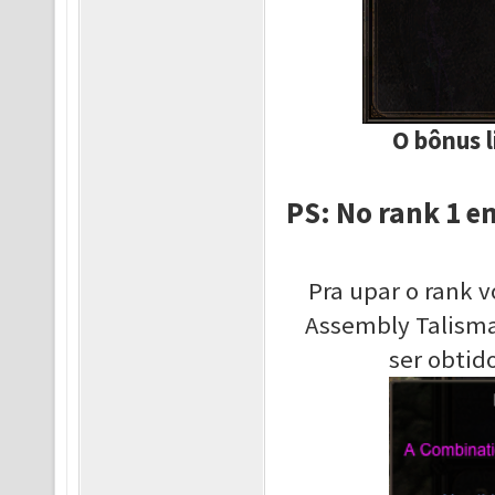
O bônus l
PS: No rank 1 em
Pra upar o rank v
Assembly Talisma
ser obtid