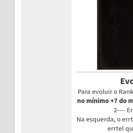
Evo
Para evoluir o Ran
no mínimo +7 do 
2---- E
Na esquerda, o errt
errtel q