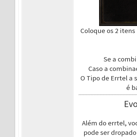
Coloque os 2 itens
Se a combin
Caso a combinaç
O Tipo de Errtel a
é b
Evo
Além do errtel, vo
pode ser dropado