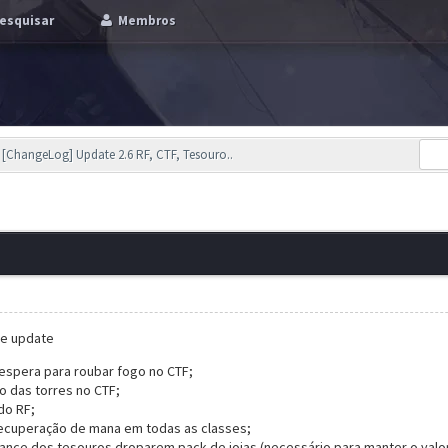
esquisar
Membros
[ChangeLog] Update 2.6 RF, CTF, Tesouro..
se update
espera para roubar fogo no CTF;
o das torres no CTF;
do RF;
ecuperação de mana em todas as classes;
ance dos tesouros droparem pack de joias (necessário para manter o valor