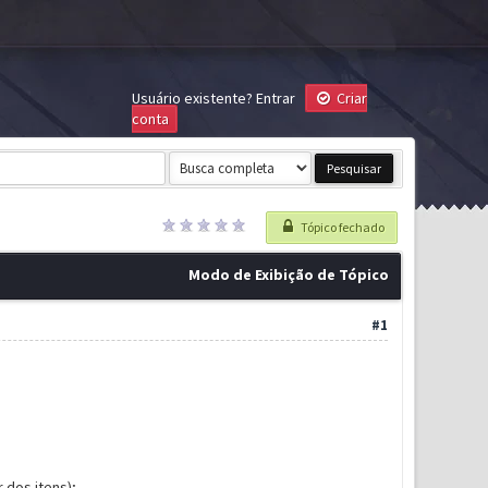
Usuário existente?
Entrar
Criar
conta
Tópico fechado
Modo de Exibição de Tópico
#1
 dos itens);