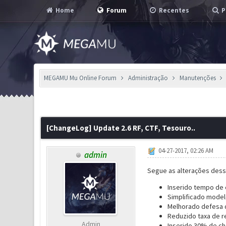
Home
Forum
Recentes
P
MEGAMU Mu Online Forum
Administração
Manutenções
0 Voto(s) - 0 em Média
1
2
3
4
5
[ChangeLog] Update 2.6 RF, CTF, Tesouro..
04-27-2017, 02:26 AM
admin
Segue as alterações des
Inserido tempo de 
Simplificado model
Melhorado defesa 
Reduzido taxa de r
Admin
Inserido 30% de ch