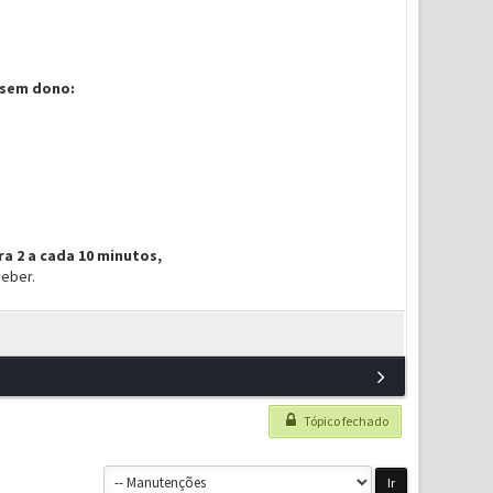
 sem dono:
a 2 a cada 10 minutos,
ceber.
Tópico fechado