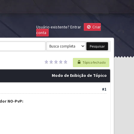
Usuário existente?
Entrar
Criar
conta
Tópico fechado
Modo de Exibição de Tópico
#1
idor NO-PvP: