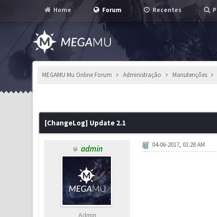
Home
Forum
Recentes
P
MEGAMU Mu Online Forum
Administração
Manutenções
0 Voto(s) - 0 em Média
1
2
3
4
5
[ChangeLog] Update 2.1
04-06-2017, 01:28 AM
admin
Admin